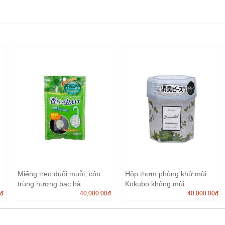
Miếng treo đuổi muỗi, côn
Hộp thơm phòng khử mùi
trùng hương bạc hà
Kokubo không mùi
0
đ
40,000.00
đ
40,000.00
đ