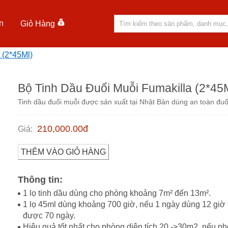
n
Giỏ Hàng
 (2*45Ml)
Bộ Tinh Dầu Đuổi Muỗi Fumakilla (2*45
Tinh dầu đuổi muỗi được sản xuất tại Nhật Bản dùng an toàn đuổ
210,000.00
đ
Giá
:
THÊM VÀO GIỎ HÀNG
Thông tin:
1 lọ tinh dầu dùng cho phòng khoảng 7m² đến 13m².
1 lọ 45ml dùng khoảng 700 giờ, nếu 1 ngày dùng 12 giờ 
được 70 ngày.
Hiệu quả tốt nhất cho phòng diện tích 20 ->30m2, nếu p