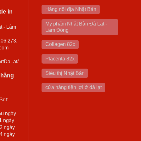
Hàng nội địa Nhật Bản
de in
Mỹ phẩm Nhật Bản Đà Lạt -
t - Lâm
Lâm Đồng
206 273.
Collagen 82x
.com
Placenta 82x
rtDaLat/
Siêu thị Nhật Bản
0 hằng
cửa hàng tiện lợi ở đà lạt
Sdt:
ầu ngày
 1 ngày
 2 ngày
 4 ngày