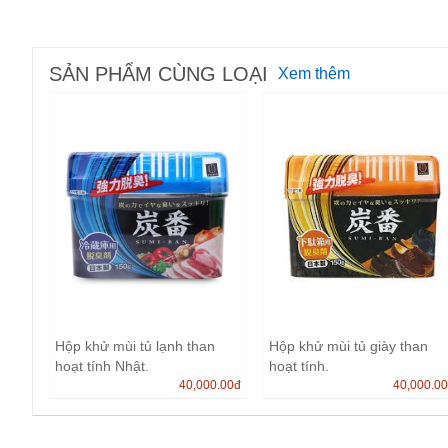
SẢN PHẨM CÙNG LOẠI
Xem thêm
Hộp khử mùi tủ lạnh than
Hộp khử mùi tủ giày than
hoạt tính Nhật.
hoạt tính.
40,000.00
đ
40,000.0