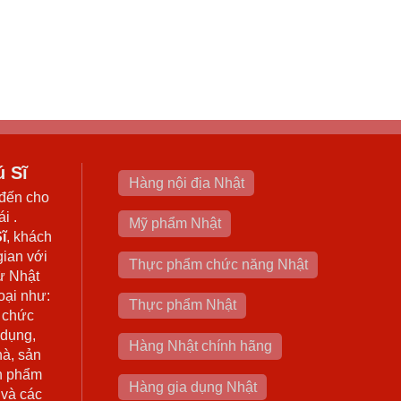
ú Sĩ
Hàng nội địa Nhật
đến cho
i .
Mỹ phẩm Nhật
ĩ
, khách
gian với
Thực phẩm chức năng Nhật
ừ Nhật
oại như:
Thực phẩm Nhật
 chức
 dụng,
Hàng Nhật chính hãng
hà, sản
n phẩm
Hàng gia dụng Nhật
 và các