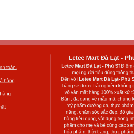
Letee Mart Đà Lạt - Ph
Letee Mart Đà Lạt
- Phú Sĩ
Điểm 
nh toán.
mọi người tiêu dùng thông thá
Đến với
Letee Mart Đà Lạt- Phú S
rả hàng
hàng sẽ được trải nghiệm không 
vô vàn mặt hàng 100% xuất xứ t
 hàng
Bản , đa dạng về mẫu mã, chủng l
mỹ phẩm dưỡng da, thực phẩm
mật
năng, chăm sóc sắc đẹp, đồ gia
hàng tiêu dụng, vật dụng trong n
phẩm cho mẹ và bé cùng các sả
hóa phẩm, thời trang, thực phẩm