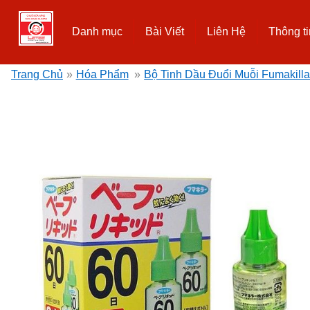
Danh mục
Bài Viết
Liên Hệ
Thông ti
Trang Chủ
»
Hóa Phẩm
»
Bộ Tinh Dầu Đuổi Muỗi Fumakilla