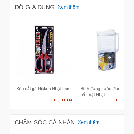
ĐỒ GIA DỤNG
Xem thêm
Kéo cắt gà Nikken Nhật bản.
Bình đựng nước 2l cao câp
nắp bật Nhật.
310,000.00
đ
150,000.0
CHĂM SÓC CÁ NHÂN
Xem thêm