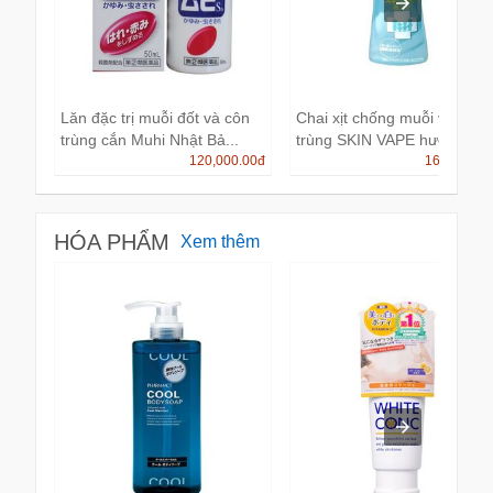
Lăn đặc trị muỗi đốt và côn
Chai xịt chống muỗi và côn
trùng cắn Muhi Nhật Bả...
trùng SKIN VAPE hương c...
120,000.00
đ
160,000.0
HÓA PHẨM
Xem thêm