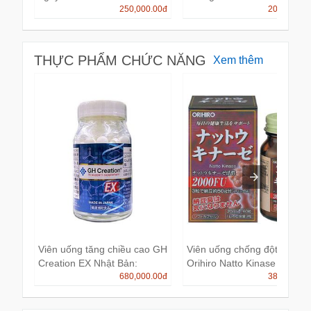
250,000.00
đ
200,000.0
THỰC PHẨM CHỨC NĂNG
Xem thêm
Viên uống tăng chiều cao GH
Viên uống chống đột quỵ
Creation EX Nhật Bản:
Orihiro Natto Kinase 2000f..
680,000.00
đ
385,000.0