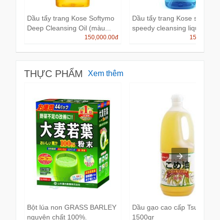
Dầu tẩy trang Kose Softymo
Dầu tẩy trang Kose softymo
Deep Cleansing Oil (màu...
speedy cleansing liquid...
150,000.00
đ
150,000.0
THỰC PHẨM
Xem thêm
Bột lúa non GRASS BARLEY
Dầu gạo cao cấp Tsuno
nguyên chất 100%.
1500gr