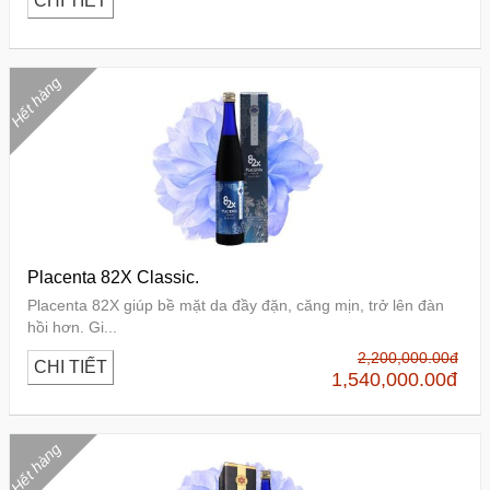
CHI TIẾT
Hết hàng
Placenta 82X Classic.
Placenta 82X giúp bề mặt da đầy đặn, căng mịn, trở lên đàn
hồi hơn. Gi...
2,200,000.00
đ
CHI TIẾT
1,540,000.00
đ
Hết hàng