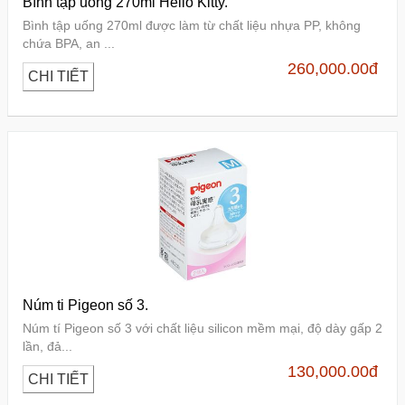
Bình tập uống 270ml Hello Kitty.
Bình tập uống 270ml được làm từ chất liệu nhựa PP, không
chứa BPA, an ...
260,000.00
đ
CHI TIẾT
Núm ti Pigeon số 3.
Núm tí Pigeon số 3 với chất liệu silicon mềm mại, độ dày gấp 2
lần, đả...
130,000.00
đ
CHI TIẾT