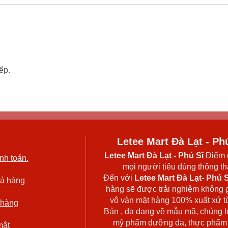
ếp.
Letee Mart Đà Lạt - Ph
Letee Mart Đà Lạt
- Phú Sĩ
Điểm 
nh toán.
mọi người tiêu dùng thông thá
Đến với
Letee Mart Đà Lạt- Phú S
rả hàng
hàng sẽ được trải nghiệm không 
vô vàn mặt hàng 100% xuất xứ t
 hàng
Bản , đa dạng về mẫu mã, chủng l
mỹ phẩm dưỡng da, thực phẩm
mật