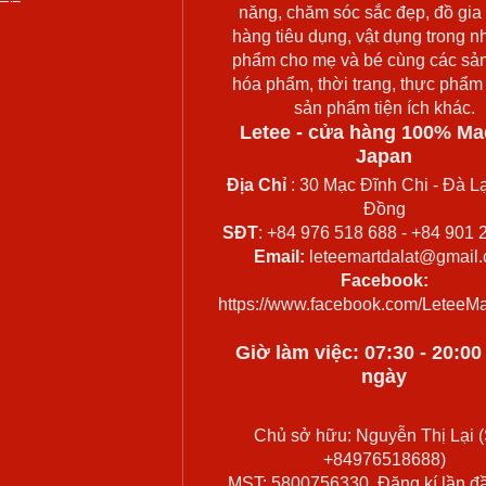
năng, chăm sóc sắc đẹp, đồ gia
hàng tiêu dụng, vật dụng trong n
phẩm cho mẹ và bé cùng các sả
hóa phẩm, thời trang, thực phẩm
sản phẩm tiện ích khác.
Letee - cửa hàng 100% Ma
Japan
Địa Chỉ
: 30 Mạc Đĩnh Chi - Đà Lạ
Đồng
SĐT
: +84 976 518 688 - +84 901 
Email:
leteemartdalat@gmail
Facebook:
https://www.facebook.com/LeteeMa
Giờ làm việc: 07:30 - 20:0
ngày
Chủ sở hữu: Nguyễn Thị Lại (
+84976518688)
MST: 5800756330. Đăng kí lần đ