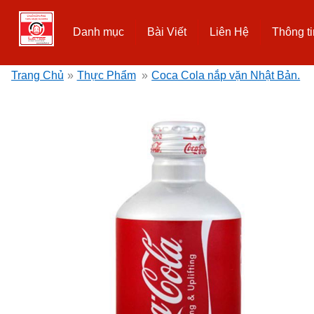
Danh mục
Bài Viết
Liên Hệ
Thông ti
Trang Chủ
»
Thực Phẩm
»
Coca Cola nắp vặn Nhật Bản.