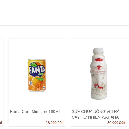
Fanta Cam Mini Lon 160Ml
SỮA CHUA UỐNG VỊ TRÁI
CÂY TỰ NHIÊN WAHAHA
0
đ
18,000.00
đ
NHẬP KHẨ...
30,000.00
đ