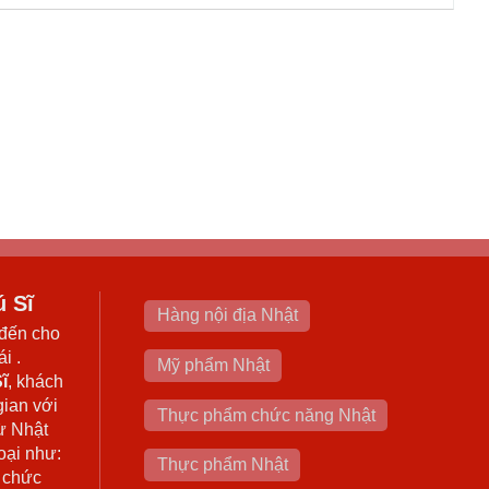
ú Sĩ
Hàng nội địa Nhật
đến cho
i .
Mỹ phẩm Nhật
ĩ
, khách
gian với
Thực phẩm chức năng Nhật
ừ Nhật
oại như:
Thực phẩm Nhật
 chức