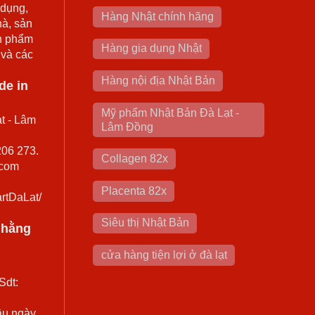
 dụng,
Hàng Nhật chính hãng
hà, sản
n phẩm
Hàng gia dụng Nhật
 và các
Hàng nội địa Nhật Bản
de in
Mỹ phẩm Nhật Bản Đà Lạt -
t - Lâm
Lâm Đồng
206 273.
Collagen 82x
.com
Placenta 82x
rtDaLat/
Siêu thị Nhật Bản
0 hằng
cửa hàng tiện lợi ở đà lạt
Sdt:
ầu ngày