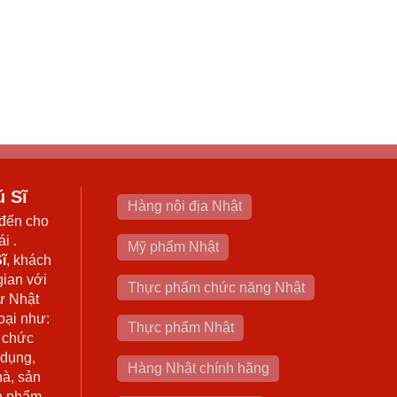
ú Sĩ
Hàng nội địa Nhật
đến cho
i .
Mỹ phẩm Nhật
ĩ
, khách
gian với
Thực phẩm chức năng Nhật
ừ Nhật
oại như:
Thực phẩm Nhật
 chức
 dụng,
Hàng Nhật chính hãng
hà, sản
n phẩm