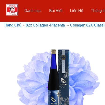
Danh mục
Bài Viết
Liên Hệ
Thông ti
Trang Chủ
»
82x Collagen -Placenta
»
Collagen 82X Classi