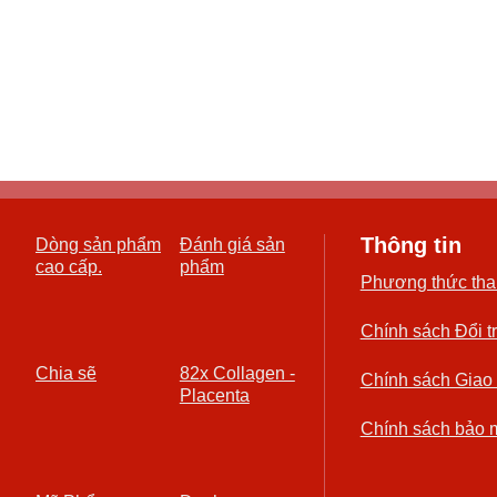
Thông tin
Dòng sản phẩm
Đánh giá sản
cao cấp.
phẩm
Phương thức tha
Chính sách Đổi t
Chia sẽ
82x Collagen -
Chính sách Giao
Placenta
Chính sách bảo 