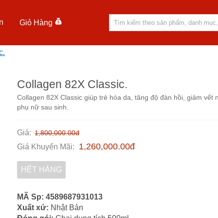
n
Giỏ Hàng
c.
Collagen 82X Classic.
Collagen 82X Classic giúp trẻ hóa da, tăng độ đàn hồi, giảm vết 
phụ nữ sau sinh.
Giá
:
1,800,000.00
đ
1,260,000.00
đ
Giá Khuyến Mãi
:
HẾT HÀNG
MÃ Sp: 4589687931013
Xuất xứ:
Nhật Bản