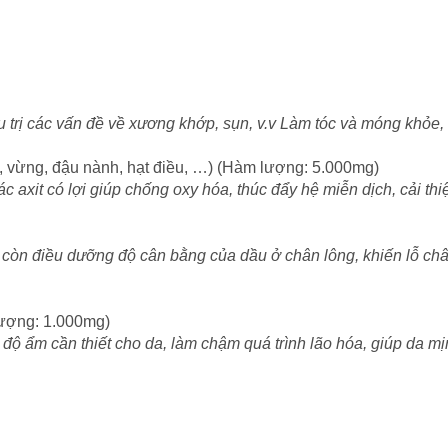
ều trị các vấn đề về xương khớp, sụn, v.v Làm tóc và móng khỏe,
iwi, vừng, đậu nành, hạt điều, …) (Hàm lượng: 5.000mg)
ác axit có lợi giúp chống oxy hóa, thúc đẩy hệ miễn dịch, cải thi
 còn điều dưỡng độ cân bằng của dầu ở chân lông, khiến lỗ châ
 lượng: 1.000mg)
ộ ẩm cần thiết cho da, làm chậm quá trình lão hóa, giúp da mịn