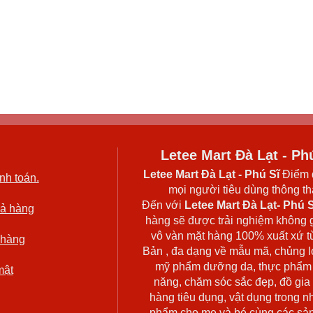
Letee Mart Đà Lạt - Ph
Letee Mart Đà Lạt
- Phú Sĩ
Điểm 
nh toán.
mọi người tiêu dùng thông thá
Đến với
Letee Mart Đà Lạt- Phú S
rả hàng
hàng sẽ được trải nghiệm không 
vô vàn mặt hàng 100% xuất xứ t
 hàng
Bản , đa dạng về mẫu mã, chủng l
mỹ phẩm dưỡng da, thực phẩm
mật
năng, chăm sóc sắc đẹp, đồ gia
hàng tiêu dụng, vật dụng trong n
phẩm cho mẹ và bé cùng các sả