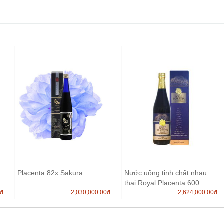
Placenta 82x Sakura
Nước uống tinh chất nhau
thai Royal Placenta 600....
0
đ
2,030,000.00
đ
2,624,000.00
đ