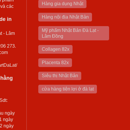
Hàng gia dụng Nhật
 và các
Hàng nội địa Nhật Bản
de in
Mỹ phẩm Nhật Bản Đà Lạt -
t - Lâm
Lâm Đồng
206 273.
Collagen 82x
.com
Placenta 82x
rtDaLat/
Siêu thị Nhật Bản
0 hằng
cửa hàng tiện lợi ở đà lạt
Sdt:
ầu ngày
 1 ngày
 2 ngày