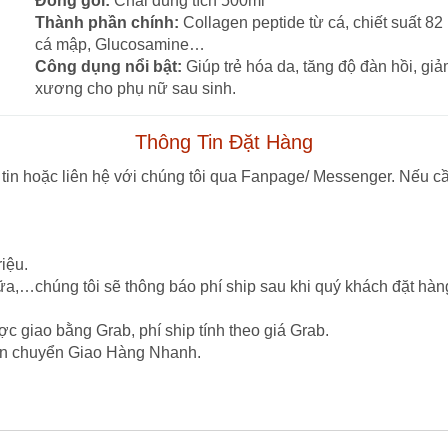
Đóng gói:
Chai dung tích 500ml
Thành phần chính:
Collagen peptide từ cá, chiết suất 82 
cá mập, Glucosamine…
Công dụng nổi bật:
Giúp trẻ hóa da, tăng độ đàn hồi, giả
xương cho phụ nữ sau sinh.
Thông Tin Đặt Hàng
tin hoặc liên hệ với chúng tôi qua Fanpage/ Messenger. Nếu cầ
iệu.
ữa,…chúng tôi sẽ thông báo phí ship sau khi quý khách đặt hàn
c giao bằng Grab, phí ship tính theo giá Grab.
vận chuyển Giao Hàng Nhanh.