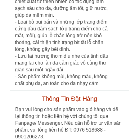
chiết xuất từ thiên nhiên có tác dụng làm
sạch sâu cho da, dưỡng ẩm tốt, giữ nước,
giúp da mềm mịn.
- Loại bỏ bụi bẩn và những lớp trang điểm
cứng đầu (làm sạch lớp trang điểm cho cả
mắt, môi), giúp lỗ chân lông trở nên khô
thoáng, cải thiện tình trạng bít tắt lỗ chân
lông, không gây bết dính.
- Lưu lại hương thơm dịu nhẹ của tinh dầu
mang lại cho làn da cảm giác vô cùng thư
giãn sau một ngày dài.
- Sản phẩm không mùi, không màu, không
chất phụ da, an toàn cho da nhạy cảm.
Thông Tin Đặt Hàng
Bạn vui lòng cho sản phẩm vào giỏ hàng và để
lại thông tin hoặc liên hệ với chúng tôi qua
Fanpage/ Messenger. Nếu cần hỗ trợ tư vấn sản
phẩm, vui lòng liên hệ ĐT: 0976 518688 -
0901206273.