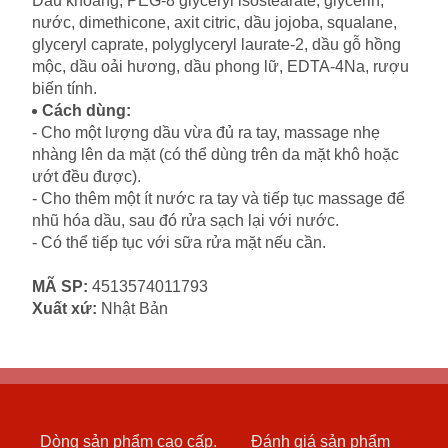
Dầu khoáng, PEG-8 glyceryl isostearate, glycerin,
nước, dimethicone, axit citric, dầu jojoba, squalane,
glyceryl caprate, polyglyceryl laurate-2, dầu gỗ hồng
mộc, dầu oải hương, dầu phong lữ, EDTA-4Na, rượu
biến tính.
Cách dùng:
- Cho một lượng dầu vừa đủ ra tay, massage nhẹ
nhàng lên da mặt (có thể dùng trên da mặt khô hoặc
ướt đều được).
- Cho thêm một ít nước ra tay và tiếp tục massage để
nhũ hóa dầu, sau đó rửa sạch lại với nước.
- Có thể tiếp tục với sữa rửa mặt nếu cần.
MÃ SP:
4513574011793
Xuất xứ:
Nhật Bản
Dòng sản phẩm cao cấp.
Đánh giá sản phẩm