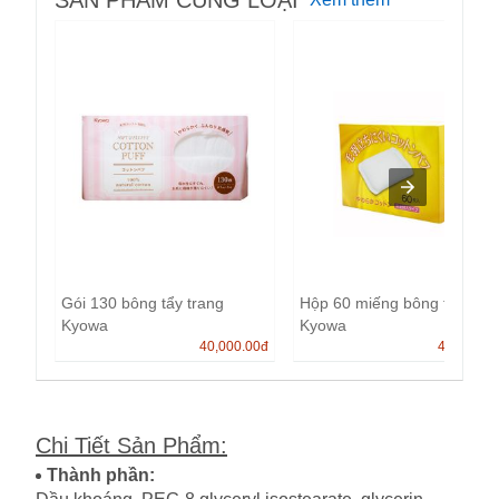
SẢN PHẨM CÙNG LOẠI
Gói 130 bông tẩy trang
Hộp 60 miếng bông tẩy tran
Kyowa
Kyowa
40,000.00
đ
40,000.0
Chi Tiết Sản Phẩm
:
Thành phần: