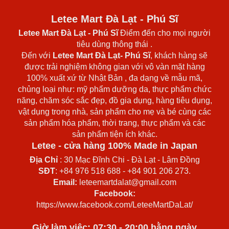
Letee Mart Đà Lạt - Phú Sĩ
Letee Mart Đà Lạt
- Phú Sĩ
Điểm đến cho mọi người
tiêu dùng thông thái .
Đến với
Letee Mart Đà Lạt- Phú Sĩ
, khách hàng sẽ
được trải nghiệm không gian với vô vàn mặt hàng
100% xuất xứ từ Nhật Bản , đa dạng về mẫu mã,
chủng loại như: mỹ phẩm dưỡng da, thực phẩm chức
năng, chăm sóc sắc đẹp, đồ gia dụng, hàng tiêu dụng,
vật dụng trong nhà, sản phẩm cho mẹ và bé cùng các
sản phẩm hóa phẩm, thời trang, thực phẩm và các
sản phẩm tiện ích khác.
Letee - cửa hàng 100% Made in Japan
Địa Chỉ
: 30 Mạc Đĩnh Chi - Đà Lạt - Lâm Đồng
SĐT
: +84 976 518 688 - +84 901 206 273.
Email:
leteemartdalat@gmail.com
Facebook:
https://www.facebook.com/LeteeMartDaLat/
Giờ làm việc: 07:30 - 20:00 hằng ngày