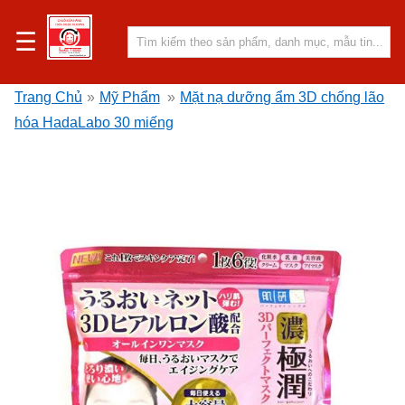
☰
Trang Chủ
»
Mỹ Phẩm
»
Mặt nạ dưỡng ẩm 3D chống lão
hóa HadaLabo 30 miếng