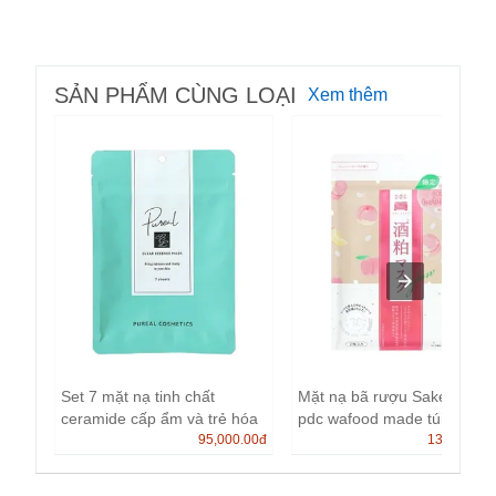
SẢN PHẨM CÙNG LOẠI
Xem thêm
Set 7 mặt nạ tinh chất
Mặt nạ bã rượu Sake, đào
ceramide cấp ẩm và trẻ hóa
pdc wafood made túi 7 miế..
...
95,000.00
đ
135,000.0