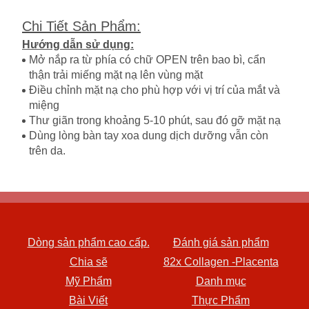
Chi Tiết Sản Phẩm
:
Hướng dẫn sử dụng:
Mở nắp ra từ phía có chữ OPEN trên bao bì, cẩn
thận trải miếng mặt nạ lên vùng mặt
Điều chỉnh mặt nạ cho phù hợp với vị trí của mắt và
miệng
Thư giãn trong khoảng 5-10 phút, sau đó gỡ mặt nạ
Dùng lòng bàn tay xoa dung dịch dưỡng vẫn còn
trên da.
Dòng sản phẩm cao cấp.
Đánh giá sản phẩm
Chia sẽ
82x Collagen -Placenta
Mỹ Phẩm
Danh mục
Bài Viết
Thực Phẩm