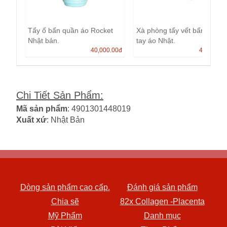
Tẩy ố bẩn quần áo Rocket
Xà phòng tẩy vết bẩn cổ áo,
Nhật bản.
tay áo Nhật.
40,000.00
đ
45,000.0
Chi Tiết Sản Phẩm
:
Mã sản phẩm
: 4901301448019
Xuất xứ
: Nhật Bản
Dòng sản phẩm cao cấp.
Đánh giá sản phẩm
Chia sẽ
82x Collagen -Placenta
Mỹ Phẩm
Danh mục