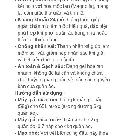
kết hợp với hoa mộc lan (Magnolia), mang
lại cảm giác thư giãn và tinh tế.
Kháng khuẩn 24 giờ:
Công thức giúp
ngăn chặn mùi ẩm mốc hiệu quả, đặc biệt
phù hợp khi phơi quần áo trong nhà hoặc
thời tiết thiếu nắng.
Chống nhăn vải:
Thành phần xả giúp làm
mềm sợi vải, giảm nếp nhăn sau khi giặt
và tiết kiệm thời gian ủi đồ.
An toàn & Sạch sâu:
Dạng gel hòa tan
nhanh, không để lại cặn và không chứa
chất huỳnh quang, bảo vệ màu sắc nguyên
bản của quần áo.
Hướng dẫn sử dụng:
Máy giặt cửa trên:
Dùng khoảng 1 nắp
(58g) cho 65L nước (tương đương 6kg
quần áo).
Máy giặt cửa trước:
0.4 nắp cho 2kg
quần áo; 0.7 nắp cho 4kg quần áo.
Mẹo nhỏ:
Với vết bẩn cứng đầu, hãy thoa