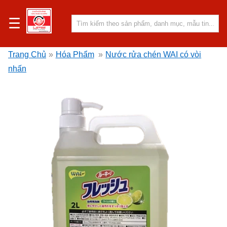
☰
Trang Chủ
»
Hóa Phẩm
»
Nước rửa chén WAI có vòi
nhấn