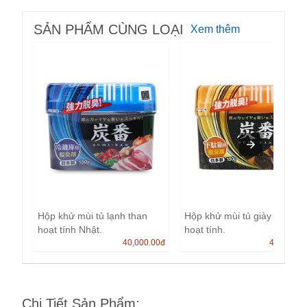
SẢN PHẨM CÙNG LOẠI
Xem thêm
Hộp khử mùi tủ lạnh than
Hộp khử mùi tủ giày than
hoạt tính Nhật.
hoạt tính.
40,000.00
đ
40,000.0
Chi Tiết Sản Phẩm
: