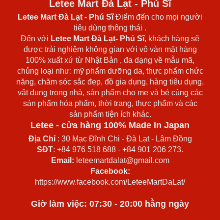
Letee Mart Đà Lạt - Phú Sĩ
Letee Mart Đà Lạt
- Phú Sĩ
Điểm đến cho mọi người
tiêu dùng thông thái .
Đến với
Letee Mart Đà Lạt- Phú Sĩ
, khách hàng sẽ
được trải nghiệm không gian với vô vàn mặt hàng
100% xuất xứ từ Nhật Bản , đa dạng về mẫu mã,
chủng loại như: mỹ phẩm dưỡng da, thực phẩm chức
năng, chăm sóc sắc đẹp, đồ gia dụng, hàng tiêu dụng,
vật dụng trong nhà, sản phẩm cho mẹ và bé cùng các
sản phẩm hóa phẩm, thời trang, thực phẩm và các
sản phẩm tiện ích khác.
Letee - cửa hàng 100% Made in Japan
Địa Chỉ
: 30 Mạc Đĩnh Chi - Đà Lạt - Lâm Đồng
SĐT
: +84 976 518 688 - +84 901 206 273.
Email:
leteemartdalat@gmail.com
Facebook:
https://www.facebook.com/LeteeMartDaLat/
Giờ làm việc: 07:30 - 20:00 hằng ngày