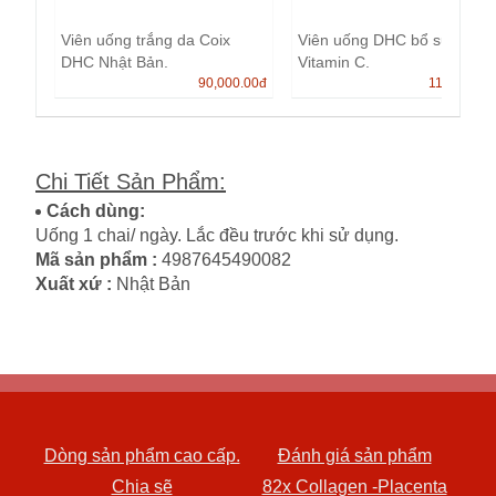
Viên uống trắng da Coix
Viên uống DHC bổ sung
DHC Nhật Bản.
Vitamin C.
90,000.00
đ
110,000.0
Chi Tiết Sản Phẩm
:
Cách dùng:
Uống 1 chai/ ngày. Lắc đều trước khi sử dụng.
Mã sản phẩm :
4987645490082
Xuất xứ :
Nhật Bản
Dòng sản phẩm cao cấp.
Đánh giá sản phẩm
Chia sẽ
82x Collagen -Placenta