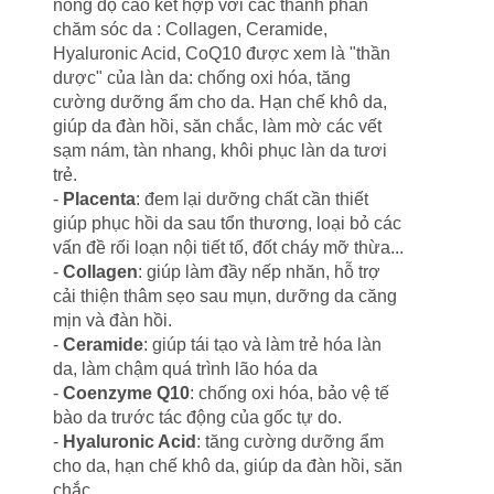
nồng độ cao kết hợp với các thành phần
chăm sóc da : Collagen, Ceramide,
Hyaluronic Acid, CoQ10 được xem là "thần
dược" của làn da: chống oxi hóa, tăng
cường dưỡng ẩm cho da. Hạn chế khô da,
giúp da đàn hồi, săn chắc, làm mờ các vết
sạm nám, tàn nhang, khôi phục làn da tươi
trẻ.
-
Placenta
: đem lại dưỡng chất cần thiết
giúp phục hồi da sau tổn thương, loại bỏ các
vấn đề rối loạn nội tiết tố, đốt cháy mỡ thừa...
-
Collagen
: giúp làm đầy nếp nhăn, hỗ trợ
cải thiện thâm sẹo sau mụn, dưỡng da căng
mịn và đàn hồi.
-
Ceramide
: giúp tái tạo và làm trẻ hóa làn
da, làm chậm quá trình lão hóa da
-
Coenzyme Q10
: chống oxi hóa, bảo vệ tế
bào da trước tác động của gốc tự do.
-
Hyaluronic Acid
: tăng cường dưỡng ẩm
cho da, hạn chế khô da, giúp da đàn hồi, săn
chắc.