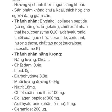
- Hương vị chanh thơm ngon sảng khoái.
- Sản phẩm không chứa Kcal, thích hợp cho
người đang giảm cân.
Thành phần:
Erythritol, collagen peptide
(có nguồn gốc từ gelatin), chiết xuất nhau
thai heo, coenzyme Q10, axit hyaluronic,
chiết xuất gạo chứa ceramide, axitulant,
hương thơm, chất tạo ngọt (sucralose,
acesulfame K)
Thành phần năng lượng:
- Năng lượng: 0kcaL.
- Chất đạm: 0,4g.
- Lipid: 0g.
- Carbohydrate:3.3g.
- Muối tương đương 0,04g
- Natri: 16mg.
- Chiết xuất nhau thai: 100mg.
- Collagen peptide: 300mg.
- Axit hyaluronic (phân tử nhỏ): 5mg.
- Ceramide: 200 μg.