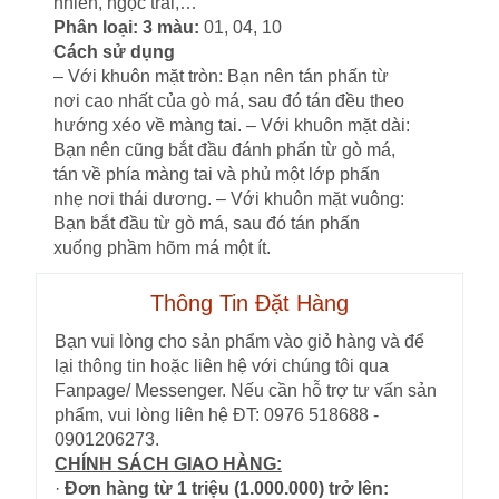
nhiên, ngọc trai,…
Phân loại: 3 màu:
01, 04, 10
Cách sử dụng
– Với khuôn mặt tròn: Bạn nên tán phấn từ
nơi cao nhất của gò má, sau đó tán đều theo
hướng xéo về màng tai. – Với khuôn mặt dài:
Bạn nên cũng bắt đầu đánh phấn từ gò má,
tán về phía màng tai và phủ một lớp phấn
nhẹ nơi thái dương. – Với khuôn mặt vuông:
Bạn bắt đầu từ gò má, sau đó tán phấn
xuống phầm hõm má một ít.
Thông Tin Đặt Hàng
Bạn vui lòng cho sản phẩm vào giỏ hàng và để
lại thông tin hoặc liên hệ với chúng tôi qua
Fanpage/ Messenger. Nếu cần hỗ trợ tư vấn sản
phẩm, vui lòng liên hệ ĐT: 0976 518688 -
0901206273.
CHÍNH SÁCH GIAO HÀNG:
·
Đơn hàng từ 1 triệu (1.000.000) trở lên: