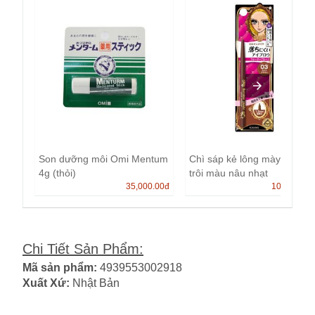
Son dưỡng môi Omi Mentum
Chì sáp kẻ lông mày không
4g (thỏi)
trôi màu nâu nhạt
35,000.00
đ
100,000.0
Chi Tiết Sản Phẩm
:
Mã sản phẩm:
4939553002918
Xuất Xứ:
Nhật Bản