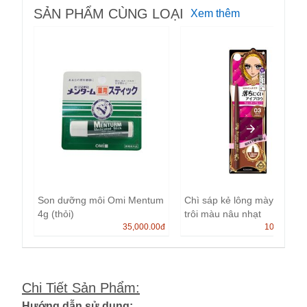
SẢN PHẨM CÙNG LOẠI
Xem thêm
Son dưỡng môi Omi Mentum
Chì sáp kẻ lông mày không
4g (thỏi)
trôi màu nâu nhạt
35,000.00
đ
100,000.0
Chi Tiết Sản Phẩm
:
Hướng dẫn sử dụng: