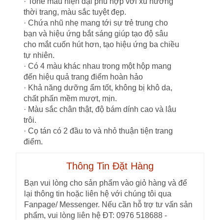
· Tone màu hiện đại phù hợp với xu hướng
thời trang, màu sắc tuyệt đẹp.
· Chứa nhũ nhẹ mang tới sự trẻ trung cho
bạn và hiệu ứng bắt sáng giúp tạo độ sâu
cho mắt cuốn hút hơn, tạo hiệu ứng ba chiều
tự nhiên.
· Có 4 màu khác nhau trong một hộp mang
đến hiệu quả trang điểm hoàn hảo
· Khả năng dưỡng ẩm tốt, không bị khô da,
chất phấn mềm mượt, mịn.
· Màu sắc chân thật, độ bám dính cao và lâu
trôi.
· Cọ tán có 2 đầu to và nhỏ thuận tiện trang
điểm.
Thông Tin Đặt Hàng
Bạn vui lòng cho sản phẩm vào giỏ hàng và để
lại thông tin hoặc liên hệ với chúng tôi qua
Fanpage/ Messenger. Nếu cần hỗ trợ tư vấn sản
phẩm, vui lòng liên hệ ĐT: 0976 518688 -