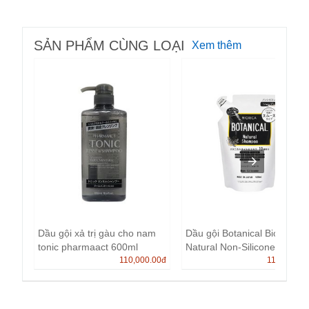
SẢN PHẨM CÙNG LOẠI
Xem thêm
Dầu gội xả trị gàu cho nam
Dầu gội Botanical Biorica
tonic pharmaact 600ml
Natural Non-Silicone túi...
110,000.00
đ
110,000.0