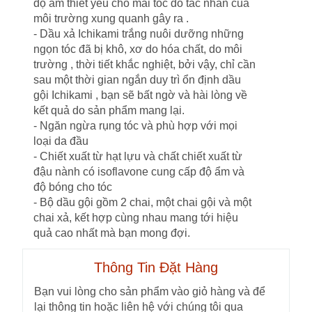
độ ẩm thiết yếu cho mái tóc do tác nhân của
môi trường xung quanh gây ra .
- Dầu xả Ichikami trắng nuôi dưỡng những
ngọn tóc đã bị khô, xơ do hóa chất, do môi
trường , thời tiết khắc nghiệt, bởi vậy, chỉ cần
sau một thời gian ngắn duy trì ổn định dầu
gội Ichikami , bạn sẽ bất ngờ và hài lòng về
kết quả do sản phẩm mang lại.
- Ngăn ngừa rụng tóc và phù hợp với mọi
loại da đầu
- Chiết xuất từ hạt lựu và chất chiết xuất từ ​​
đậu nành có isoflavone cung cấp độ ẩm và
độ bóng cho tóc
- Bộ dầu gội gồm 2 chai, một chai gội và một
chai xả, kết hợp cùng nhau mang tới hiệu
quả cao nhất mà bạn mong đợi.
Thông Tin Đặt Hàng
Bạn vui lòng cho sản phẩm vào giỏ hàng và để
lại thông tin hoặc liên hệ với chúng tôi qua