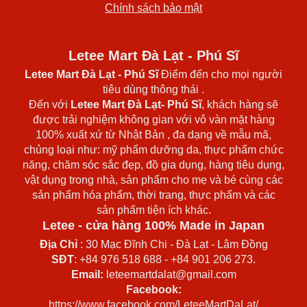
Chính sách bảo mật
Letee Mart Đà Lạt - Phú Sĩ
Letee Mart Đà Lạt
- Phú Sĩ
Điểm đến cho mọi người
tiêu dùng thông thái .
Đến với
Letee Mart Đà Lạt- Phú Sĩ
, khách hàng sẽ
được trải nghiệm không gian với vô vàn mặt hàng
100% xuất xứ từ Nhật Bản , đa dạng về mẫu mã,
chủng loại như: mỹ phẩm dưỡng da, thực phẩm chức
năng, chăm sóc sắc đẹp, đồ gia dụng, hàng tiêu dụng,
vật dụng trong nhà, sản phẩm cho mẹ và bé cùng các
sản phẩm hóa phẩm, thời trang, thực phẩm và các
sản phẩm tiện ích khác.
Letee - cửa hàng 100% Made in Japan
Địa Chỉ
: 30 Mạc Đĩnh Chi - Đà Lạt - Lâm Đồng
SĐT
: +84 976 518 688 - +84 901 206 273.
Email:
leteemartdalat@gmail.com
Facebook:
https://www.facebook.com/LeteeMartDaLat/