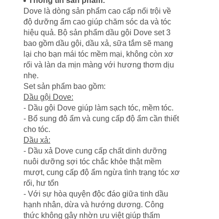
Thông tin sản phẩm:
Dove là dòng sản phẩm cao cấp nổi trội về
độ dưỡng ẩm cao giúp chăm sóc da và tóc
hiệu quả. Bộ sản phẩm dầu gội Dove set 3
bao gồm dầu gội, dầu xả, sữa tắm sẽ mang
lại cho bạn mái tóc mềm mại, không còn xơ
rối và làn da mịn màng với hương thơm dịu
nhẹ.
Set sản phẩm bao gồm:
Dầu gội Dove:
- Dầu gội Dove giúp làm sạch tóc, mềm tóc.
- Bổ sung đô ẩm và cung cấp độ ẩm cần thiết
cho tóc.
Dầu xả:
- Dầu xả Dove cung cấp chất dinh dưỡng
nuôi dưỡng sợi tóc chắc khỏe thật mềm
mượt, cung cấp độ ẩm ngừa tình trạng tóc xơ
rối, hư tổn
- Với sự hòa quyện độc đáo giữa tinh dầu
hạnh nhân, dừa và hướng dương. Công
thức không gây nhờn ưu việt giúp thấm