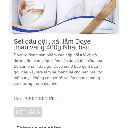
Set dầu gội , xả, tắm Dove
,màu vàng 400g Nhật bản.
Dove là dòng sản phẩm cao cấp nổi trội về độ
dưỡng ẩm cao giúp chăm sóc da và tóc hiệu quả.
Bộ sản phẩm dầu gội Dove set 3 bao gồm dầu
gội, dầu xả, sữa tắm sẽ mang lại cho bạn mái tóc
mềm mại, không còn xơ rối và làn da mịn màng
với hương thơm dịu nhẹ.
320,000.00
đ
Giá
:
HẾT HÀNG