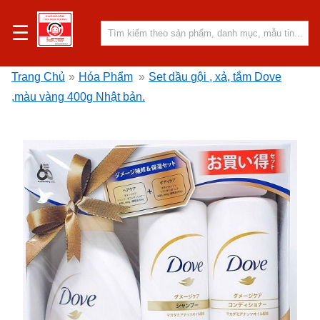
☰
Trang Chủ
»
Hóa Phẩm
»
Set dầu gội , xả, tắm Dove
,màu vàng 400g Nhật bản.