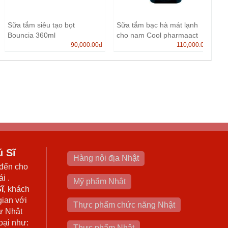
Sữa tắm siêu tạo bọt
Sữa tắm bạc hà mát lạnh
Bouncia 360ml
cho nam Cool pharmaact
90,000.00
đ
55...
110,000.00
đ
ú Sĩ
Hàng nội địa Nhật
đến cho
i .
Mỹ phẩm Nhật
ĩ
, khách
gian với
Thực phẩm chức năng Nhật
ừ Nhật
oại như:
Thực phẩm Nhật