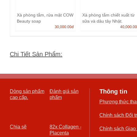
Xà phòng tắm, rửa mặt COW
Xà phòng tắm chiết xuất từ
Beauty soap
sữa và dâu tây Nhật.
30,000.00
đ
40,000.0
Chi Tiết Sản Phẩm
:
Thông tin
Dòng sản phẩm
Đánh giá sản
cao cấp.
phẩm
Phương thức tha
Chính sách Đổi t
Chia sẽ
82x Collagen -
Chính sách Giao
Placenta