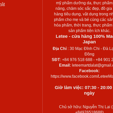
mỹ phẩm dưỡng da, thực phẩm
mật
năng, chăm sóc sắc đẹp, đồ gia
hàng tiêu dụng, vật dụng trong n
phẩm cho mẹ và bé cùng các sả
hóa phẩm, thời trang, thực phẩm
sản phẩm tiện ích khác.
Letee - cửa hàng 100% Ma
Japan
Địa Chỉ
: 30 Mạc Đĩnh Chi - Đà Lạ
Đồng
SĐT
: +84 976 518 688 - +84 901 
Email:
leteemartdalat@gmail
Facebook:
https://www.facebook.com/LeteeMa
Giờ làm việc: 07:30 - 20:0
ngày
Chủ sở hữu: Nguyễn Thị Lại (
+84976518688)