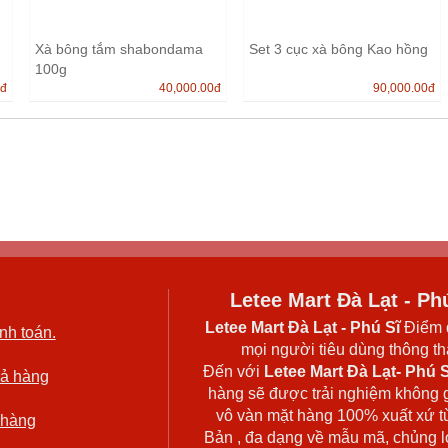
Xà bông tắm shabondama
Set 3 cục xà bông Kao hồng
100g
0
đ
40,000.00
đ
90,000.00
đ
Letee Mart Đà Lạt - Ph
Letee Mart Đà Lạt
- Phú Sĩ
Điểm 
nh toán.
mọi người tiêu dùng thông thá
Đến với
Letee Mart Đà Lạt- Phú S
rả hàng
hàng sẽ được trải nghiệm không 
vô vàn mặt hàng 100% xuất xứ t
 hàng
Bản , đa dạng về mẫu mã, chủng l