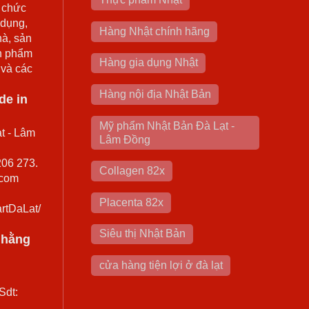
 chức
 dụng,
Hàng Nhật chính hãng
hà, sản
n phẩm
Hàng gia dụng Nhật
 và các
Hàng nội địa Nhật Bản
de in
Mỹ phẩm Nhật Bản Đà Lạt -
t - Lâm
Lâm Đồng
206 273.
Collagen 82x
.com
Placenta 82x
rtDaLat/
Siêu thị Nhật Bản
0 hằng
cửa hàng tiện lợi ở đà lạt
Sdt: