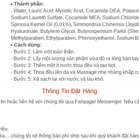
Thành phần:
- Water, Lauric Acid, Myristic Acid, Cocamide DEA, Potas
Sodium Laureth Sulfate, Cocamide MEA, Sodium Chloride, 
Spinosa Kernel Oil (0,01%), Simmondsia Chinensis (Jojob
Hyaluronate, Butylene Glycol, Butyrospermum Parkii (Shea
Methylparaben, Ethylparaben, Phenoxyethanol, Sodium B
Cách dùng:
- Bước 1: Làm ướt toàn thân.
- Bước 2: Lấy một lượng sản phẩm vừa đủ ra lòng bàn tay
- Bước 3: Thêm một ít nước thoa đều và tạo bọt.
- Bước 4: Thoa đều lên da và Massage nhẹ nhàng khắp cơ
- Bước 5: Xả sạch lại với nước và lau khô.
Thông Tin Đặt Hàng
tin hoặc liên hệ với chúng tôi qua Fanpage/ Messenger. Nếu cầ
iệu.
ữa,…chúng tôi sẽ thông báo phí ship sau khi quý khách đặt hàn