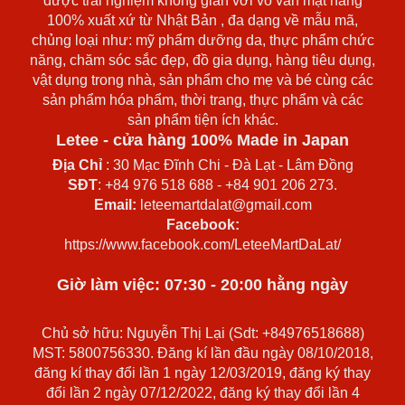
được trải nghiệm không gian với vô vàn mặt hàng
100% xuất xứ từ Nhật Bản , đa dạng về mẫu mã,
chủng loại như: mỹ phẩm dưỡng da, thực phẩm chức
năng, chăm sóc sắc đẹp, đồ gia dụng, hàng tiêu dụng,
vật dụng trong nhà, sản phẩm cho mẹ và bé cùng các
sản phẩm hóa phẩm, thời trang, thực phẩm và các
sản phẩm tiện ích khác.
Letee - cửa hàng 100% Made in Japan
Địa Chỉ
: 30 Mạc Đĩnh Chi - Đà Lạt - Lâm Đồng
SĐT
: +84 976 518 688 - +84 901 206 273.
Email:
leteemartdalat@gmail.com
Facebook:
https://www.facebook.com/LeteeMartDaLat/
Giờ làm việc: 07:30 - 20:00 hằng ngày
Chủ sở hữu: Nguyễn Thị Lại (Sdt: +84976518688)
MST: 5800756330. Đăng kí lần đầu ngày 08/10/2018,
đăng kí thay đổi lần 1 ngày 12/03/2019, đăng ký thay
đổi lần 2 ngày 07/12/2022, đăng ký thay đổi lần 4