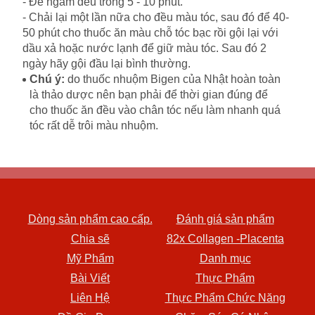
- Để ngấm đều trong 5 - 10 phút.
- Chải lại một lần nữa cho đều màu tóc, sau đó để 40-
50 phút cho thuốc ăn màu chỗ tóc bạc rồi gội lại với
dầu xả hoặc nước lạnh để giữ màu tóc. Sau đó 2
ngày hãy gội đầu lại bình thường.
Chú ý:
do thuốc nhuộm Bigen của Nhật hoàn toàn
là thảo dược nên bạn phải để thời gian đúng để
cho thuốc ăn đều vào chân tóc nếu làm nhanh quá
tóc rất dễ trôi màu nhuộm.
Dòng sản phẩm cao cấp.
Đánh giá sản phẩm
Chia sẽ
82x Collagen -Placenta
Mỹ Phẩm
Danh mục
Bài Viết
Thực Phẩm
Liên Hệ
Thực Phẩm Chức Năng