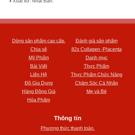
Xuất xứ: Nhật Bản.
Dòng sản phẩm cao cấp.
Đánh giá sản phẩm
Chia sẽ
82x Collagen -Placenta
Mỹ Phẩm
Danh mục
Bài Viết
Thực Phẩm
Liên Hệ
Thực Phẩm Chức Năng
Đồ Gia Dụng
Chăm Sóc Cá Nhân
Hàng Đồng Giá
Mẹ và Bé
Hóa Phẩm
Thông tin
Phương thức thanh toán.