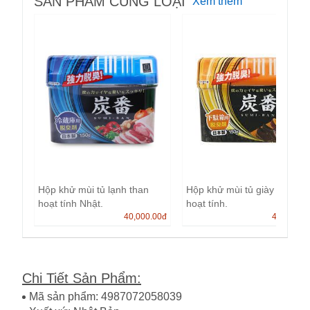
SẢN PHẨM CÙNG LOẠI
Xem thêm
Hộp khử mùi tủ lạnh than
Hộp khử mùi tủ giày than
hoạt tính Nhật.
hoạt tính.
40,000.00
đ
40,000.0
Chi Tiết Sản Phẩm
:
Mã sản phẩm: 4987072058039