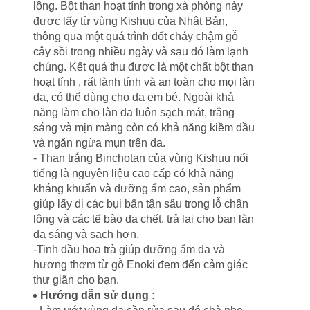
lông. Bột than hoạt tính trong xà phòng này
được lấy từ vùng Kishuu của Nhật Bản,
thông qua một quá trình đốt cháy chậm gỗ
cây sồi trong nhiều ngày và sau đó làm lạnh
chúng. Kết quả thu được là một chất bột than
hoạt tính , rất lành tính và an toàn cho mọi làn
da, có thể dùng cho da em bé. Ngoài khả
năng làm cho làn da luôn sạch mát, trắng
sáng và mịn màng còn có khả năng kiềm dầu
và ngăn ngừa mụn trên da.
- Than trắng Binchotan của vùng Kishuu nổi
tiếng là nguyên liệu cao cấp có khả năng
kháng khuẩn và dưỡng ẩm cao, sản phẩm
giúp lấy di các bụi bẩn tận sâu trong lỗ chân
lông và các tế bào da chết, trả lại cho bạn làn
da sáng và sạch hơn.
-Tinh dầu hoa trà giúp dưỡng ẩm da và
hương thơm từ gỗ Enoki đem đến cảm giác
thư giãn cho bạn.
Hướng dẫn sử dụng :