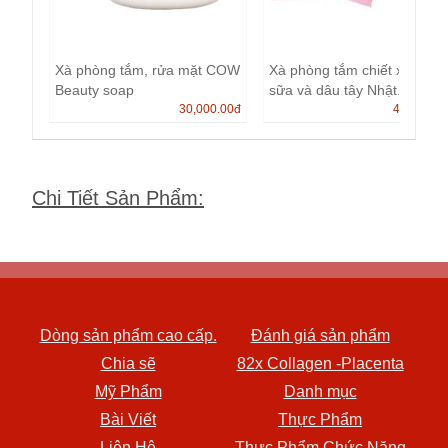
Xà phòng tắm, rửa mặt COW
Xà phòng tắm chiết xuất từ
Beauty soap
sữa và dâu tây Nhật.
30,000.00
đ
40,000.0
Chi Tiết Sản Phẩm
:
Dòng sản phẩm cao cấp.
Đánh giá sản phẩm
Chia sẽ
82x Collagen -Placenta
Mỹ Phẩm
Danh mục
Bài Viết
Thực Phẩm
Liên Hệ
Thực Phẩm Chức Năng