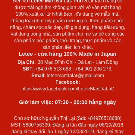
Đến với
Letee Mart Đà Lạt- Phú Sĩ
, khách hàng sẽ
được trải nghiệm không gian với vô vàn mặt hàng
100% xuất xứ từ Nhật Bản , đa dạng về mẫu mã,
chủng loại như: mỹ phẩm dưỡng da, thực phẩm chức
năng, chăm sóc sắc đẹp, đồ gia dụng, hàng tiêu dụng,
vật dụng trong nhà, sản phẩm cho mẹ và bé cùng các
sản phẩm hóa phẩm, thời trang, thực phẩm và các
sản phẩm tiện ích khác.
Letee - cửa hàng 100% Made in Japan
Địa Chỉ
: 30 Mạc Đĩnh Chi - Đà Lạt - Lâm Đồng
SĐT
: +84 976 518 688 - +84 901 206 273.
Email:
leteemartdalat@gmail.com
Facebook:
https://www.facebook.com/LeteeMartDaLat/
Giờ làm việc: 07:30 - 20:00 hằng ngày
Chủ sở hữu: Nguyễn Thị Lại (Sdt: +84976518688)
MST: 5800756330. Đăng kí lần đầu ngày 08/10/2018,
đăng kí thay đổi lần 1 ngày 12/03/2019, đăng ký thay