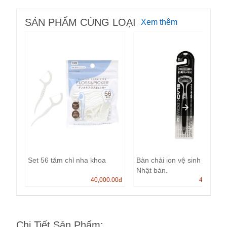
SẢN PHẨM CÙNG LOẠI
Xem thêm
Set 56 tăm chỉ nha khoa
Bàn chải ion vệ sinh lưỡi
Nhật bản.
40,000.00
đ
45,000.0
Chi Tiết Sản Phẩm
: