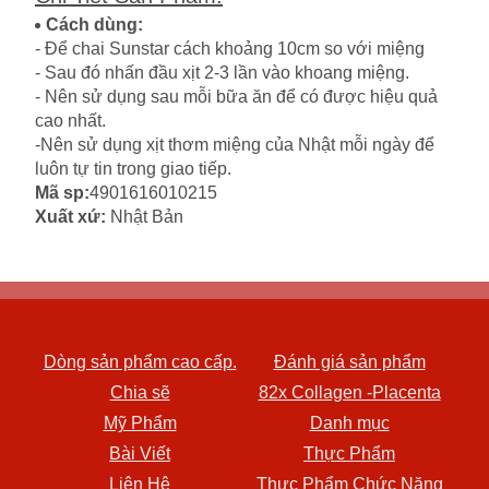
Cách dùng:
- Để chai Sunstar cách khoảng 10cm so với miệng
- Sau đó nhấn đầu xịt 2-3 lần vào khoang miệng.
- Nên sử dụng sau mỗi bữa ăn để có được hiệu quả
cao nhất.
-Nên sử dụng xịt thơm miệng của Nhật mỗi ngày để
luôn tự tin trong giao tiếp.
Mã sp:
4901616010215
Xuất xứ:
Nhật Bản
Dòng sản phẩm cao cấp.
Đánh giá sản phẩm
Chia sẽ
82x Collagen -Placenta
Mỹ Phẩm
Danh mục
Bài Viết
Thực Phẩm
Liên Hệ
Thực Phẩm Chức Năng