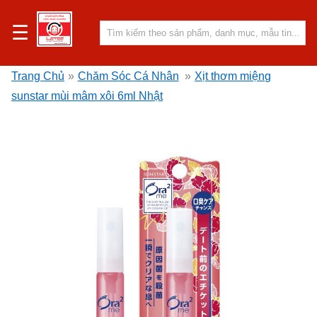
☰
Trang Chủ
»
Chăm Sóc Cá Nhân
»
Xịt thơm miệng
sunstar mùi mâm xôi 6ml Nhật