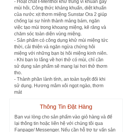
- Hoạt chất ℓ-Menthol khử trùng vi khuẩn gây
mùi hôi, Công thức kháng khuẩn, diệt khuẩn
của nước xịt thơm miệng Sunstar Ora 2 giúp
chống lại sự hình thành mảng bám, ngăn
việc tạo mùi trong khoang miệng, kẽ răng và
chăm sóc toàn diện vùng miệng.
- Sản phẩm có công dụng khử mùi miệng tức
thời, cải thiện và ngăn ngừa chứng hôi
miệng với những bạn bị hôi miệng kinh niên.
- Khi bạn lo lắng về hơi thở có mùi, chỉ cần
sử dụng sản phẩm sẽ mang lại hơi thở thơm
tho.
- Thành phần lành tính, an toàn tuyệt đối khi
sử dụng. Hương mâm xôi ngọt ngào, thơm
mát
Thông Tin Đặt Hàng
Bạn vui lòng cho sản phẩm vào giỏ hàng và để
lại thông tin hoặc liên hệ với chúng tôi qua
Fanpage/ Messenger. Nếu cần hỗ trợ tư vấn sản