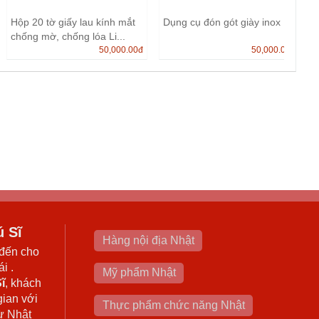
Hộp 20 tờ giấy lau kính mắt
Dụng cụ đón gót giày inox
chống mờ, chống lóa Li...
50,000.00
đ
50,000.00
đ
ú Sĩ
Hàng nội địa Nhật
đến cho
i .
Mỹ phẩm Nhật
ĩ
, khách
gian với
Thực phẩm chức năng Nhật
ừ Nhật