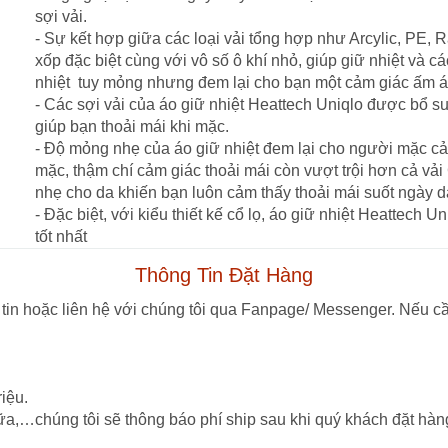
sợi vải.
- Sự kết hợp giữa các loại vải tổng hợp như Arcylic, PE,
xốp đặc biệt cùng với vô số ô khí nhỏ, giúp giữ nhiệt và cá
nhiệt tuy mỏng nhưng đem lại cho bạn một cảm giác ấm á
- Các sợi vải của áo giữ nhiệt Heattech Uniqlo được bổ s
giúp bạn thoải mái khi mặc.
- Độ mỏng nhẹ của áo giữ nhiệt đem lại cho người mặc cả
mặc, thậm chí cảm giác thoải mái còn vượt trội hơn cả vải 
nhẹ cho da khiến bạn luôn cảm thấy thoải mái suốt ngày d
- Đặc biệt, với kiểu thiết kế cổ lọ, áo giữ nhiệt Heattech
tốt nhất
Thông Tin Đặt Hàng
tin hoặc liên hệ với chúng tôi qua Fanpage/ Messenger. Nếu cầ
iệu.
ữa,…chúng tôi sẽ thông báo phí ship sau khi quý khách đặt hàn