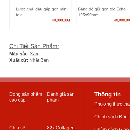
Lược chải đầu gấp gọn mini
Băng đô giữ gọn tóc Echo
fold
195x90mm
40,000.00
đ
40,000.0
Chi Tiết Sản Phẩm
:
Màu sắc
: Xám
Xuất xứ:
Nhật Bản
Thông tin
Dòng sản phẩm
Đánh giá sản
cao cấp.
phẩm
Phương thức tha
Chính sách Đổi t
Chia sẽ
82x Collagen -
Chính sách Giao