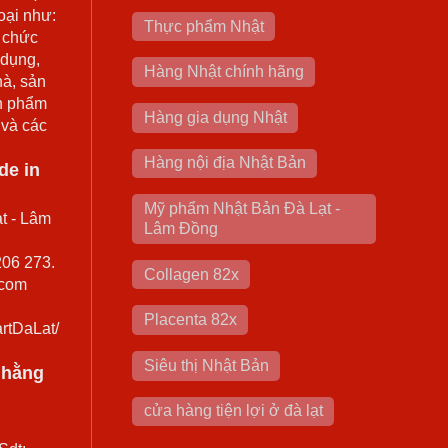
oại như:
Thực phẩm Nhật
 chức
 dụng,
Hàng Nhật chính hãng
hà, sản
n phẩm
Hàng gia dụng Nhật
 và các
Hàng nội địa Nhật Bản
de in
Mỹ phẩm Nhật Bản Đà Lạt -
t - Lâm
Lâm Đồng
206 273.
Collagen 82x
.com
Placenta 82x
rtDaLat/
Siêu thị Nhật Bản
0 hằng
cửa hàng tiện lợi ở đà lạt