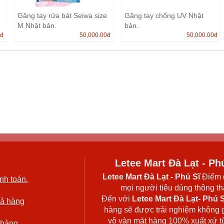
Găng tay rửa bát Seiwa size
Găng tay chống UV Nhật
M Nhật bản.
bản.
0
đ
50,000.00
đ
50,000.00
đ
Letee Mart Đà Lạt - Ph
Letee Mart Đà Lạt
- Phú Sĩ
Điểm 
nh toán.
mọi người tiêu dùng thông thá
Đến với
Letee Mart Đà Lạt- Phú S
rả hàng
hàng sẽ được trải nghiệm không 
vô vàn mặt hàng 100% xuất xứ t
 hàng