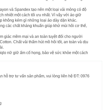
 Rayon và Spandex tạo nên một loại vải mỏng có độ
ch nhiệt một cách tối ưu nhất. Vì vậy với áo giữ
p không kém gì những loại áo dày dặn khác.
ung các chất kháng khuẩn giúp khử mùi hôi cơ thể,
m giác mềm mại và an toàn tuyệt đối cho người
Cotton. Chất vải thấm hút mồ hôi tốt, an toàn và dịu
ài.
 Uniqlo nữ giữ ấm cổ họng, bảo vệ sức khỏe một cách
n hỗ trợ tư vấn sản phẩm, vui lòng liên hệ ĐT: 0976
g