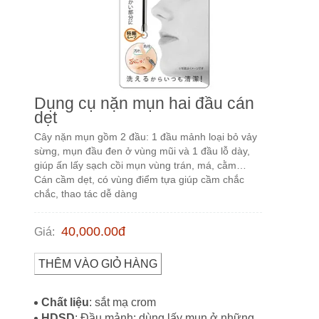
Dụng cụ nặn mụn hai đầu cán
dẹt
Cây nặn mụn gồm 2 đầu: 1 đầu mảnh loại bỏ vảy
sừng, mụn đầu đen ở vùng mũi và 1 đầu lỗ dày,
giúp ấn lấy sạch cồi mụn vùng trán, má, cằm…
Cán cầm dẹt, có vùng điểm tựa giúp cầm chắc
chắc, thao tác dễ dàng
40,000.00
đ
Giá
:
THÊM VÀO GIỎ HÀNG
Chất liệu
: sắt mạ crom
HDSD
: Đầu mảnh: dùng lấy mụn ở những