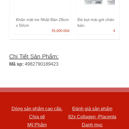
Khăn mặt tre Nhật Bản 28cm
Đá bọt mài gót chân Nhật
x 50cm
bản.
35,000.00
đ
40,000.0
Chi Tiết Sản Phẩm
:
Mã sp:
4982790189423
Dòng sản phẩm cao cấp.
Đánh giá sản phẩm
Chia sẽ
82x Collagen -Placenta
Mỹ Phẩm
Danh mục