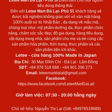
Letee Mart Đà Lạt
- Phú Sĩ
Điểm đến cho mọi người
tiêu dùng thông thái .
Đến với
Letee Mart Đà Lạt- Phú Sĩ
, khách hàng sẽ
được trải nghiệm không gian với vô vàn mặt hàng
100% xuất xứ từ Nhật Bản , đa dạng về mẫu mã,
chủng loại như: mỹ phẩm dưỡng da, thực phẩm chức
năng, chăm sóc sắc đẹp, đồ gia dụng, hàng tiêu dụng,
vật dụng trong nhà, sản phẩm cho mẹ và bé cùng các
sản phẩm hóa phẩm, thời trang, thực phẩm và các
sản phẩm tiện ích khác.
Letee - cửa hàng 100% Made in Japan
Địa Chỉ
: 30 Mạc Đĩnh Chi - Đà Lạt - Lâm Đồng
SĐT
: +84 976 518 688 - +84 901 206 273.
Email:
leteemartdalat@gmail.com
Facebook:
https://www.facebook.com/LeteeMartDaLat/
Giờ làm việc: 07:30 - 20:00 hằng ngày
Chủ sở hữu: Nguyễn Thị Lại (Sdt: +84976518688)