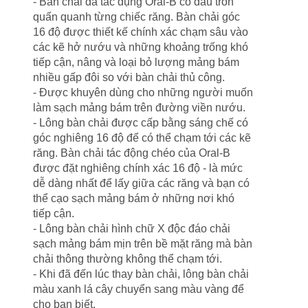
- Bàn chải đa tác dụng Oral-B có đầu tròn
quấn quanh từng chiếc răng. Bàn chải góc
16 độ được thiết kế chính xác chạm sâu vào
các kẽ hở nướu và những khoảng trống khó
tiếp cận, nâng và loại bỏ lượng mảng bám
nhiều gấp đôi so với bàn chải thủ công.
- Được khuyên dùng cho những người muốn
làm sạch mảng bám trên đường viền nướu.
- Lông bàn chải được cấp bằng sáng chế có
góc nghiêng 16 độ để có thể chạm tới các kẽ
răng. Bàn chải tác động chéo của Oral-B
được đặt nghiêng chính xác 16 độ - là mức
dễ dàng nhất để lấy giữa các răng và bạn có
thể cạo sạch mảng bám ở những nơi khó
tiếp cận.
- Lông bàn chải hình chữ X độc đáo chải
sạch mảng bám mịn trên bề mặt răng mà bàn
chải thông thường không thể chạm tới.
- Khi đã đến lúc thay bàn chải, lông bàn chải
màu xanh lá cây chuyển sang màu vàng để
cho bạn biết.