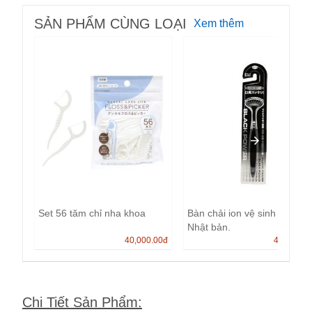
SẢN PHẨM CÙNG LOẠI
Xem thêm
Set 56 tăm chỉ nha khoa
Bàn chải ion vệ sinh lưỡi
Nhật bản.
40,000.00
đ
45,000.0
Chi Tiết Sản Phẩm
: