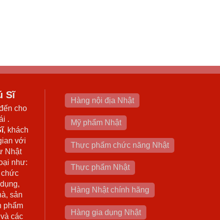
ú Sĩ
Hàng nội địa Nhật
đến cho
i .
Mỹ phẩm Nhật
ĩ
, khách
gian với
Thực phẩm chức năng Nhật
ừ Nhật
oại như:
Thực phẩm Nhật
 chức
 dụng,
Hàng Nhật chính hãng
hà, sản
n phẩm
Hàng gia dụng Nhật
 và các