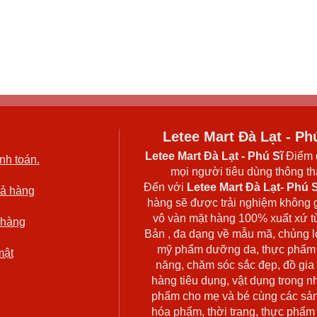
Letee Mart Đà Lạt - Ph
Letee Mart Đà Lạt
- Phú Sĩ
Điểm 
nh toán.
mọi người tiêu dùng thông thá
Đến với
Letee Mart Đà Lạt- Phú S
rả hàng
hàng sẽ được trải nghiệm không 
vô vàn mặt hàng 100% xuất xứ t
 hàng
Bản , đa dạng về mẫu mã, chủng l
mỹ phẩm dưỡng da, thực phẩm
mật
năng, chăm sóc sắc đẹp, đồ gia
hàng tiêu dụng, vật dụng trong n
phẩm cho mẹ và bé cùng các sả
hóa phẩm, thời trang, thực phẩm