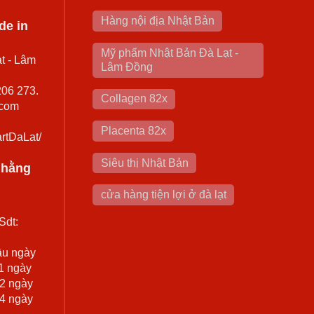
Hàng nội địa Nhật Bản
de in
Mỹ phẩm Nhật Bản Đà Lạt -
t - Lâm
Lâm Đồng
206 273.
Collagen 82x
.com
Placenta 82x
rtDaLat/
Siêu thị Nhật Bản
0 hằng
cửa hàng tiện lợi ở đà lạt
Sdt:
ầu ngày
 1 ngày
 2 ngày
 4 ngày