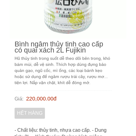
Bình ngâm thủy tinh cao cấp
có quai xách 2L Fujikin
Hũ thủy tinh trong suốt dễ theo dõi bên trong, khó
bám mùi, dễ vệ sinh. Thích hợp dùng đựng bảo
quản gạo, ngũ cốc, mì ống, các loại bánh kẹo
hoặc sử dụng để ngâm rượu trái cây, rượu mơ...
tiện lợi. Nắp vặn chặt, khít dễ đóng mở.
220,000.00
đ
Giá
:
HẾT HÀNG
- Chất liệu: thủy tinh, nhựa cao cấp. - Dung