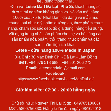
tiêu dùng thông thái .
Đến với
Letee Mart Đà Lạt- Phú Sĩ
, khách hàng sẽ
được trải nghiệm không gian với vô vàn mặt hàng
100% xuất xứ từ Nhật Bản , đa dạng về mẫu mã,
chủng loại như: mỹ phẩm dưỡng da, thực phẩm chức
năng, chăm sóc sắc đẹp, đồ gia dụng, hàng tiêu dụng,
vật dụng trong nhà, sản phẩm cho mẹ và bé cùng các
sản phẩm hóa phẩm, thời trang, thực phẩm và các
sản phẩm tiện ích khác.
Letee - cửa hàng 100% Made in Japan
Địa Chỉ
: 30 Mạc Đĩnh Chi - Đà Lạt - Lâm Đồng
SĐT
: +84 976 518 688 - +84 901 206 273.
Email:
leteemartdalat@gmail.com
Facebook:
https://www.facebook.com/LeteeMartDaLat/
Giờ làm việc: 07:30 - 20:00 hằng ngày
Chủ sở hữu: Nguyễn Thị Lại (Sdt: +84976518688)
MST: 5800756330. Đăng kí lần đầu ngày 08/10/2018,