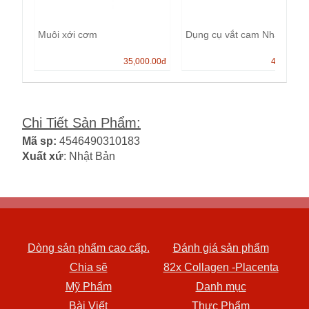
Muôi xới cơm
Dụng cụ vắt cam Nhật bản.
35,000.00
đ
40,000.0
Chi Tiết Sản Phẩm
:
Mã sp:
4546490310183
Xuất xứ
: Nhật Bản
Dòng sản phẩm cao cấp.
Đánh giá sản phẩm
Chia sẽ
82x Collagen -Placenta
Mỹ Phẩm
Danh mục
Bài Viết
Thực Phẩm