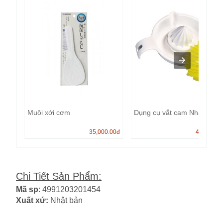
Muôi xới cơm
Dụng cụ vắt cam Nhật bản.
35,000.00
đ
40,000.0
Chi Tiết Sản Phẩm
:
Mã sp
: 4991203201454
Xuất xứ:
Nhật bản