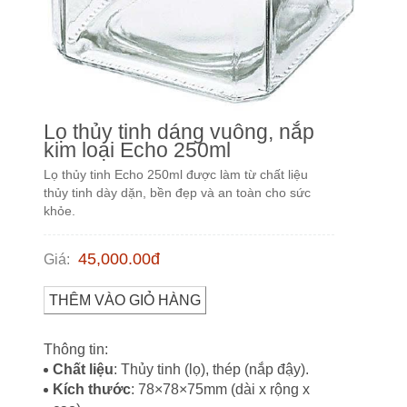
Lọ thủy tinh dáng vuông, nắp
kim loại Echo 250ml
Lọ thủy tinh Echo 250ml được làm từ chất liệu
thủy tinh dày dặn, bền đẹp và an toàn cho sức
khỏe.
45,000.00
đ
Giá
:
THÊM VÀO GIỎ HÀNG
Thông tin:
Chất liệu
: Thủy tinh (lọ), thép (nắp đậy).
Kích thước
: 78×78×75mm (dài x rộng x