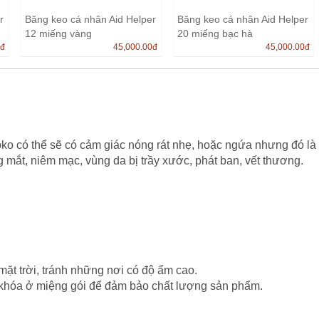
r
Băng keo cá nhân Aid Helper
Băng keo cá nhân Aid Helper
12 miếng vàng
20 miếng bạc hà
0
đ
45,000.00
đ
45,000.00
đ
o có thể sẽ có cảm giác nóng rát nhẹ, hoặc ngứa nhưng đó là 
 mắt, niêm mạc, vùng da bị trầy xước, phát ban, vết thương.
mặt trời, tránh những nơi có độ ẩm cao.
 khóa ở miệng gói để đảm bảo chất lượng sản phẩm.