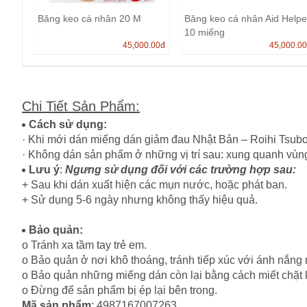
Băng keo cá nhân 20 M
Băng keo cá nhân Aid Helpe
10 miếng
45,000.00
đ
45,000.0
Chi Tiết Sản Phẩm
:
Cách sử dụng:
· Khi mới dán
miếng dán giảm đau Nhật Bản – Roihi Tsubok
· Không dán sản phẩm ở những vị trí sau: xung quanh vùng
Lưu ý
:
Ngưng sử dụng đối với các trường hợp sau:
+ Sau khi dán xuất hiện các mụn nước, hoặc phát ban.
+ Sử dụng 5-6 ngày nhưng không thấy hiệu quả.
Bảo quản:
o Tránh xa tầm tay trẻ em.
o Bảo quản ở nơi khô thoáng, tránh tiếp xúc với ánh nắng 
o Bảo quản những miếng dán còn lại bằng cách miết chặt
o Đừng để sản phẩm bị ép lại bên trong.
Mã sản phẩm
: 4987167007263