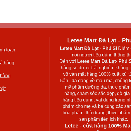
Letee Mart Đà Lạt - Ph
Letee Mart Đà Lạt
- Phú Sĩ
Điểm 
nh toán.
mọi người tiêu dùng thông thá
Đến với
Letee Mart Đà Lạt- Phú S
rả hàng
hàng sẽ được trải nghiệm không 
vô vàn mặt hàng 100% xuất xứ t
 hàng
Bản , đa dạng về mẫu mã, chủng l
mỹ phẩm dưỡng da, thực phẩm
mật
năng, chăm sóc sắc đẹp, đồ gia
hàng tiêu dụng, vật dụng trong n
phẩm cho mẹ và bé cùng các sả
hóa phẩm, thời trang, thực phẩm
sản phẩm tiện ích khác.
Letee - cửa hàng 100% Ma