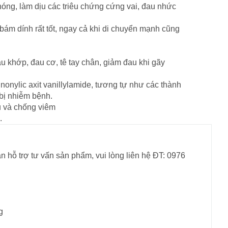
nóng, làm dịu các triêu chứng cứng vai, đau nhức
ám dính rất tốt, ngay cả khi di chuyển mạnh cũng
u khớp, đau cơ, tê tay chân, giảm đau khi gãy
 nonylic axit vanillylamide, tương tự như các thành
bị nhiễm bệnh.
au và chống viêm
.
n hỗ trợ tư vấn sản phẩm, vui lòng liên hệ ĐT: 0976
g