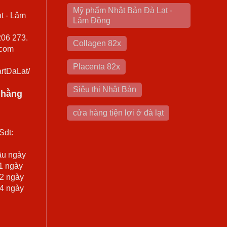
Mỹ phẩm Nhật Bản Đà Lạt -
t - Lâm
Lâm Đồng
206 273.
Collagen 82x
.com
Placenta 82x
rtDaLat/
Siêu thị Nhật Bản
0 hằng
cửa hàng tiện lợi ở đà lạt
Sdt:
ầu ngày
 1 ngày
 2 ngày
 4 ngày