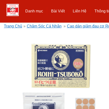
Danh mục
Bài Viết
Liên Hệ
Thông ti
Trang Chủ
»
Chăm Sóc Cá Nhân
»
Cao dán giảm đau cơ Ro