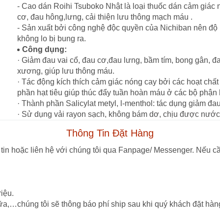
- Cao dán Roihi Tsuboko Nhật là loại thuốc dán cảm giác 
cơ, đau hông,lưng, cải thiện lưu thông mạch máu .
- Sản xuất bởi công nghệ độc quyền của Nichiban nên độ b
không lo bị bung ra.
Công dụng:
· Giảm đau vai cổ, đau cơ,đau lưng, bầm tím, bong gân, đa
xương, giúp lưu thông máu.
· Tác động kích thích cảm giác nóng cay bởi các hoạt chất
phần hạt tiêu giúp thúc đẩy tuần hoàn máu ở các bộ phận 
· Thành phần Salicylat metyl, l-menthol: tác dụng giảm đ
· Sử dụng vải rayon sạch, không bám dơ, chịu được nước
Thông Tin Đặt Hàng
tin hoặc liên hệ với chúng tôi qua Fanpage/ Messenger. Nếu cầ
iệu.
ữa,…chúng tôi sẽ thông báo phí ship sau khi quý khách đặt hàn