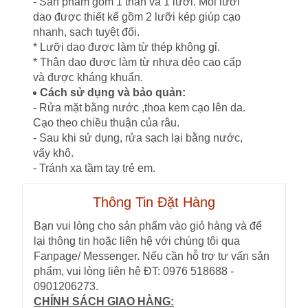
- Sản phẩm gồm 1 thân và 1 lưỡi. Mỗi lưỡi
dao được thiết kế gồm 2 lưỡi kép giúp cạo
nhanh, sạch tuyệt đối.
* Lưỡi dao được làm từ thép không gỉ.
* Thân dao được làm từ nhựa dẻo cao cấp
và được kháng khuẩn.
Cách sử dụng và bảo quản:
- Rửa mặt bằng nước ,thoa kem cạo lên da.
Cạo theo chiều thuận của râu.
- Sau khi sử dụng, rửa sạch lại bằng nước,
vẩy khô.
- Tránh xa tầm tay trẻ em.
Thông Tin Đặt Hàng
Bạn vui lòng cho sản phẩm vào giỏ hàng và để
lại thông tin hoặc liên hệ với chúng tôi qua
Fanpage/ Messenger. Nếu cần hỗ trợ tư vấn sản
phẩm, vui lòng liên hệ ĐT: 0976 518688 -
0901206273.
CHÍNH SÁCH GIAO HÀNG: