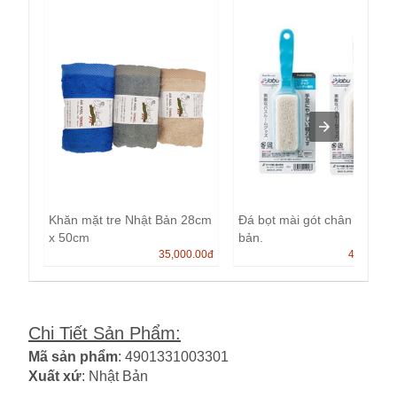
Khăn mặt tre Nhật Bản 28cm
Đá bọt mài gót chân Nhật
x 50cm
bản.
35,000.00
đ
40,000.0
Chi Tiết Sản Phẩm
:
Mã sản phẩm
: 4901331003301
Xuất xứ
: Nhật Bản