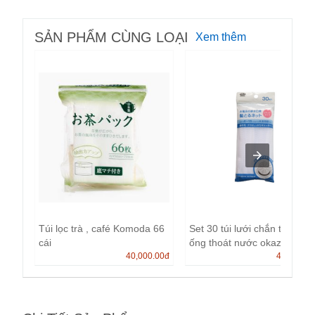
SẢN PHẨM CÙNG LOẠI
Xem thêm
Túi lọc trà , café Komoda 66
Set 30 túi lưới chắn tóc cho
cái
ống thoát nước okazak...
40,000.00
đ
40,000.0