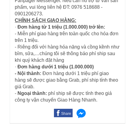
Fanpage/ Messenger. Nếu cần hỗ trợ tư vấn sản
phẩm, vui lòng liên hệ ĐT: 0976 518688 -
0901206273.
CHÍNH SÁCH GIAO HÀNG:
·
Đơn hàng từ 1 triệu (1.000.000) trở lên:
- Miễn phí giao hàng trên toàn quốc cho hóa đơn
trên 1 triệu.
- Riêng đối với hàng hóa nặng và cồng kềnh như
bỉm, sữa,…chúng tôi sẽ thông báo phí ship sau
khi quý khách đặt hàng
·
Đơn hàng dưới 1 triệu (1.000.000)
- Nội thành:
Đơn hàng dưới 1 triệu phí giao
hàng sẽ được giao bằng Grab, phí ship tính theo
giá Grab.
-
Ngoại thành:
phí ship sẽ được tính theo giá
công ty vận chuyển Giao Hàng Nhanh.
Share