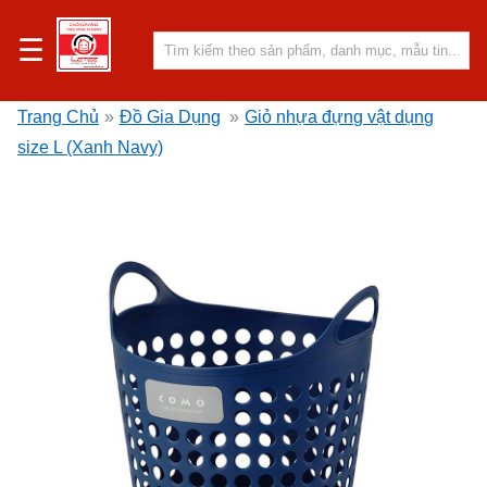
☰
Trang Chủ
»
Đồ Gia Dụng
»
Giỏ nhựa đựng vật dụng
size L (Xanh Navy)