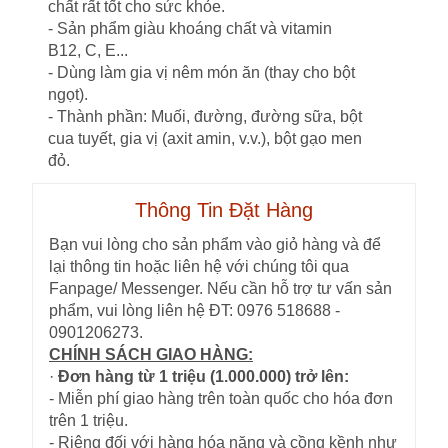
chất rất tốt cho sức khỏe.
- Sản phẩm giàu khoáng chất và vitamin
B12, C, E...
- Dùng làm gia vị nêm món ăn (thay cho bột
ngọt).
- Thành phần: Muối, đường, đường sữa, bột
cua tuyết, gia vị (axit amin, v.v.), bột gạo men
đỏ.
Thông Tin Đặt Hàng
Bạn vui lòng cho sản phẩm vào giỏ hàng và để
lại thông tin hoặc liên hệ với chúng tôi qua
Fanpage/ Messenger. Nếu cần hỗ trợ tư vấn sản
phẩm, vui lòng liên hệ ĐT: 0976 518688 -
0901206273.
CHÍNH SÁCH GIAO HÀNG:
·
Đơn hàng từ 1 triệu (1.000.000) trở lên:
- Miễn phí giao hàng trên toàn quốc cho hóa đơn
trên 1 triệu.
- Riêng đối với hàng hóa nặng và cồng kềnh như