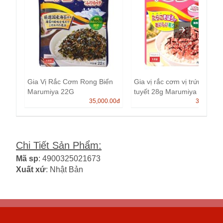
Gia Vị Rắc Cơm Rong Biển
Gia vị rắc cơm vị trứng cá
Marumiya 22G
tuyết 28g Marumiya
35,000.00
đ
35,000.0
Chi Tiết Sản Phẩm
:
Mã sp
: 4900325021673
Xuất xứ
: Nhật Bản