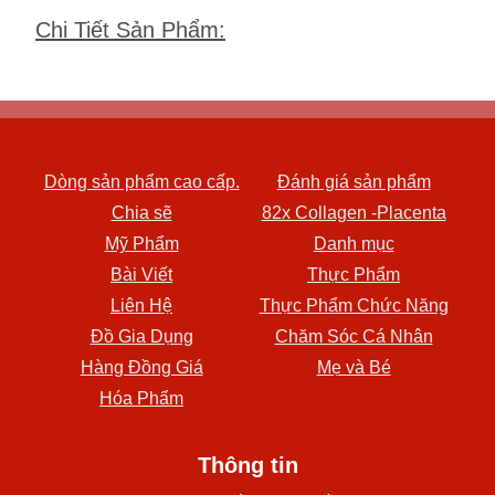
Chi Tiết Sản Phẩm
:
Dòng sản phẩm cao cấp.
Đánh giá sản phẩm
Chia sẽ
82x Collagen -Placenta
Mỹ Phẩm
Danh mục
Bài Viết
Thực Phẩm
Liên Hệ
Thực Phẩm Chức Năng
Đồ Gia Dụng
Chăm Sóc Cá Nhân
Hàng Đồng Giá
Mẹ và Bé
Hóa Phẩm
Thông tin