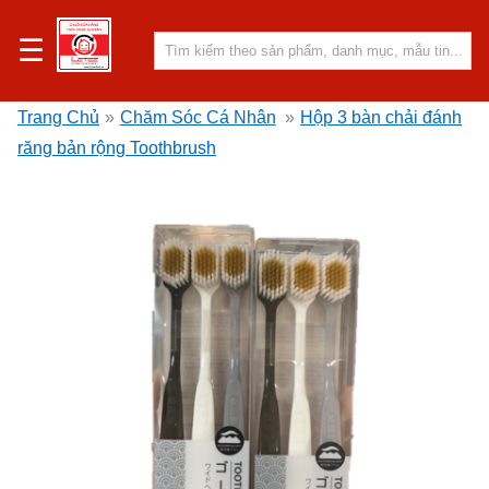
☰
Trang Chủ
»
Chăm Sóc Cá Nhân
»
Hộp 3 bàn chải đánh
răng bản rộng Toothbrush