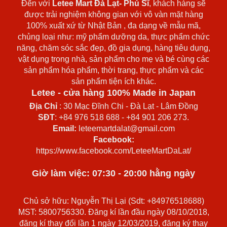
Đến với
Letee Mart Đà Lạt- Phú Sĩ
, khách hàng sẽ
được trải nghiệm không gian với vô vàn mặt hàng
100% xuất xứ từ Nhật Bản , đa dạng về mẫu mã,
chủng loại như: mỹ phẩm dưỡng da, thực phẩm chức
năng, chăm sóc sắc đẹp, đồ gia dụng, hàng tiêu dụng,
vật dụng trong nhà, sản phẩm cho mẹ và bé cùng các
sản phẩm hóa phẩm, thời trang, thực phẩm và các
sản phẩm tiện ích khác.
Letee - cửa hàng 100% Made in Japan
Địa Chỉ
: 30 Mạc Đĩnh Chi - Đà Lạt - Lâm Đồng
SĐT
: +84 976 518 688 - +84 901 206 273.
Email:
leteemartdalat@gmail.com
Facebook:
https://www.facebook.com/LeteeMartDaLat/
Giờ làm việc: 07:30 - 20:00 hằng ngày
Chủ sở hữu: Nguyễn Thị Lại (Sdt: +84976518688)
MST: 5800756330. Đăng kí lần đầu ngày 08/10/2018,
đăng kí thay đổi lần 1 ngày 12/03/2019, đăng ký thay