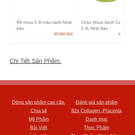
Rổ nhựa 5.3l màu xanh Nhật
Chậu Nhựa Xanh Cao Cấp
bản.
5.3L Nhật Bản.
40,000.00
đ
40,000.0
Chi Tiết Sản Phẩm
:
Dòng sản phẩm cao cấp.
Đánh giá sản phẩm
Chia sẽ
82x Collagen -Placenta
Mỹ Phẩm
Danh mục
Bài Viết
Thực Phẩm