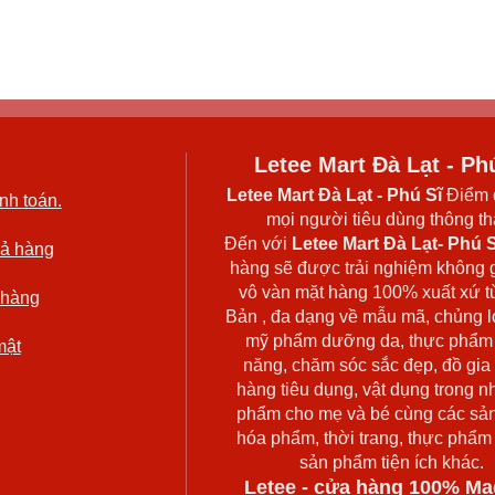
Letee Mart Đà Lạt - Ph
Letee Mart Đà Lạt
- Phú Sĩ
Điểm 
nh toán.
mọi người tiêu dùng thông thá
Đến với
Letee Mart Đà Lạt- Phú S
rả hàng
hàng sẽ được trải nghiệm không 
vô vàn mặt hàng 100% xuất xứ t
 hàng
Bản , đa dạng về mẫu mã, chủng l
mỹ phẩm dưỡng da, thực phẩm
mật
năng, chăm sóc sắc đẹp, đồ gia
hàng tiêu dụng, vật dụng trong n
phẩm cho mẹ và bé cùng các sả
hóa phẩm, thời trang, thực phẩm
sản phẩm tiện ích khác.
Letee - cửa hàng 100% Ma