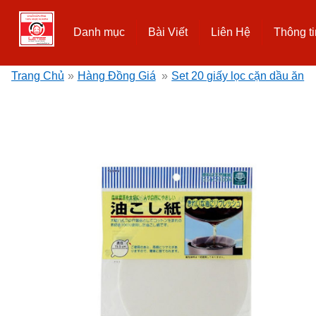
Danh mục
Bài Viết
Liên Hệ
Thông ti
Trang Chủ
»
Hàng Đồng Giá
»
Set 20 giấy lọc cặn dầu ăn