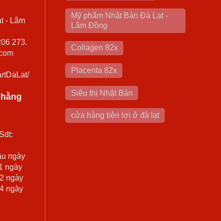
Mỹ phẩm Nhật Bản Đà Lạt -
t - Lâm
Lâm Đồng
206 273.
Collagen 82x
.com
Placenta 82x
rtDaLat/
Siêu thị Nhật Bản
0 hằng
cửa hàng tiện lợi ở đà lạt
Sdt:
ầu ngày
 1 ngày
 2 ngày
 4 ngày