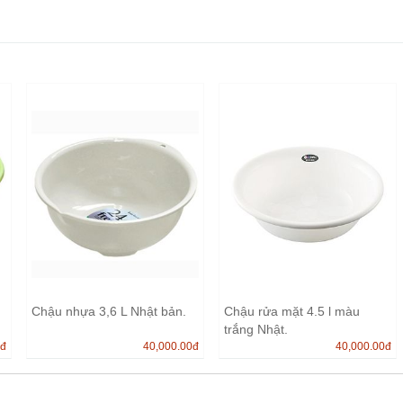
Chậu nhựa 3,6 L Nhật bản.
Chậu rửa mặt 4.5 l màu
trắng Nhật.
0
đ
40,000.00
đ
40,000.00
đ