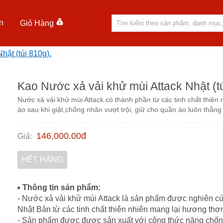
n
Giỏ Hàng
hật (túi 810g).
Kao Nước xả vải khử mùi Attack Nhật (tú
Nước xả vải khử mùi Attack có thành phần từ các tinh chất thiê
áo sau khi giặt,chống nhăn vượt trội, giữ cho quần áo luôn thẳng
146,000.00
đ
Giá
:
HẾT HÀNG
Thông tin sản phẩm:
- Nước xả vải khử mùi Attack là sản phẩm được nghiên cứu
Nhật Bản từ các tinh chất thiên nhiên mang lại hương thơm
- Sản phẩm được được sản xuất với công thức năng chống 