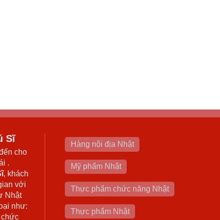
ú Sĩ
Hàng nội địa Nhật
đến cho
i .
Mỹ phẩm Nhật
ĩ
, khách
gian với
Thực phẩm chức năng Nhật
ừ Nhật
oại như:
Thực phẩm Nhật
 chức