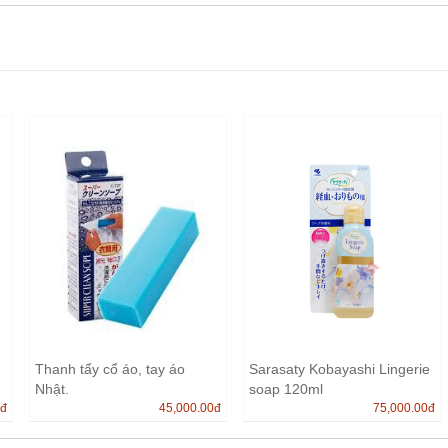
Thanh tẩy cổ áo, tay áo
Sarasaty Kobayashi Lingerie
Nhật.
soap 120ml
0
đ
45,000.00
đ
75,000.00
đ