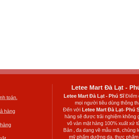
Letee Mart Đà Lạt - Ph
Letee Mart Đà Lạt
- Phú Sĩ
Điểm 
nh toán.
mọi người tiêu dùng thông thá
Đến với
Letee Mart Đà Lạt- Phú S
rả hàng
hàng sẽ được trải nghiệm không 
vô vàn mặt hàng 100% xuất xứ t
 hàng
Bản , đa dạng về mẫu mã, chủng l
mỹ phẩm dưỡng da, thực phẩm
mật