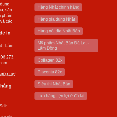
 dụng,
Hàng Nhật chính hãng
hà, sản
n phẩm
Hàng gia dụng Nhật
 và các
Hàng nội địa Nhật Bản
de in
Mỹ phẩm Nhật Bản Đà Lạt -
t - Lâm
Lâm Đồng
206 273.
Collagen 82x
.com
Placenta 82x
rtDaLat/
Siêu thị Nhật Bản
0 hằng
cửa hàng tiện lợi ở đà lạt
Sdt: