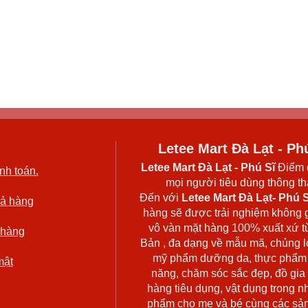
Letee Mart Đà Lạt - Ph
Letee Mart Đà Lạt
- Phú Sĩ
Điểm 
nh toán.
mọi người tiêu dùng thông thá
Đến với
Letee Mart Đà Lạt- Phú S
rả hàng
hàng sẽ được trải nghiệm không 
vô vàn mặt hàng 100% xuất xứ t
 hàng
Bản , đa dạng về mẫu mã, chủng l
mỹ phẩm dưỡng da, thực phẩm
mật
năng, chăm sóc sắc đẹp, đồ gia
hàng tiêu dụng, vật dụng trong n
phẩm cho mẹ và bé cùng các sả