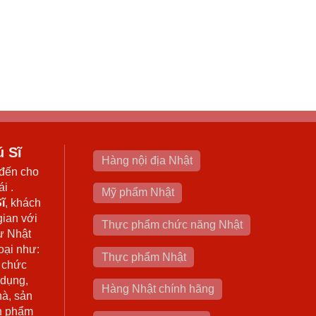
ú Sĩ
Hàng nội địa Nhật
đến cho
i .
Mỹ phẩm Nhật
ĩ
, khách
gian với
Thực phẩm chức năng Nhật
ừ Nhật
oại như:
Thực phẩm Nhật
 chức
 dụng,
Hàng Nhật chính hãng
hà, sản
n phẩm