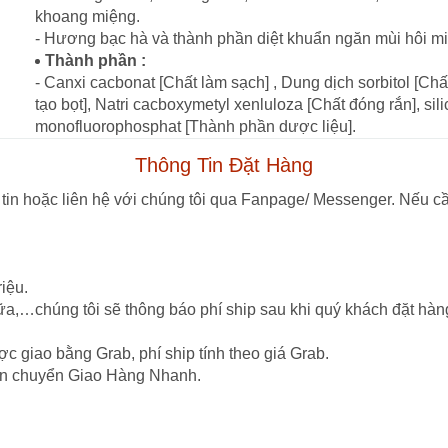
khoang miệng.
- Hương bạc hà và thành phần diệt khuẩn ngăn mùi hôi mi
Thành phần :
- Canxi cacbonat [Chất làm sạch] , Dung dịch sorbitol [Chất
tạo bọt], Natri cacboxymetyl xenluloza [Chất đóng rắn], sil
monofluorophosphat [Thành phần dược liệu].
Thông Tin Đặt Hàng
tin hoặc liên hệ với chúng tôi qua Fanpage/ Messenger. Nếu cầ
iệu.
ữa,…chúng tôi sẽ thông báo phí ship sau khi quý khách đặt hàn
c giao bằng Grab, phí ship tính theo giá Grab.
vận chuyển Giao Hàng Nhanh.