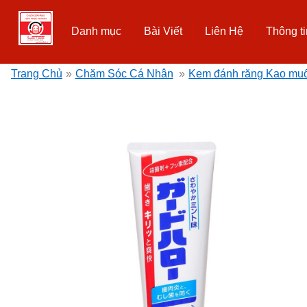
Danh mục
Bài Viết
Liên Hệ
Thông ti
Trang Chủ
»
Chăm Sóc Cá Nhân
»
Kem đánh răng Kao muố