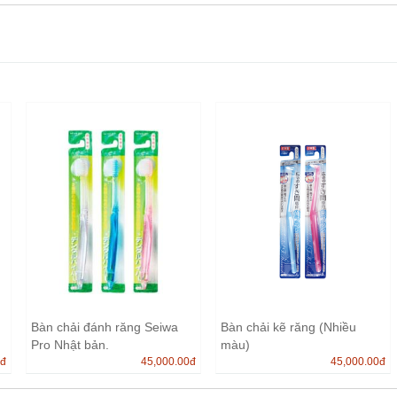
Bàn chải đánh răng Seiwa
Bàn chải kẽ răng (Nhiều
Pro Nhật bản.
màu)
0
đ
45,000.00
đ
45,000.00
đ