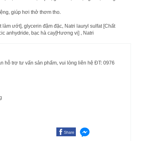
ệng, giúp hơi thở thơm tho.
 làm ướt], glycerin đậm đặc, Natri lauryl sulfat [Chất
icic anhydride, bạc hà cay[Hương vị] , Natri
n hỗ trợ tư vấn sản phẩm, vui lòng liên hệ ĐT: 0976
g
Share