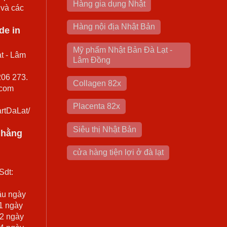
Hàng gia dụng Nhật
 và các
Hàng nội địa Nhật Bản
de in
Mỹ phẩm Nhật Bản Đà Lạt -
t - Lâm
Lâm Đồng
206 273.
Collagen 82x
.com
Placenta 82x
rtDaLat/
Siêu thị Nhật Bản
0 hằng
cửa hàng tiện lợi ở đà lạt
Sdt:
ầu ngày
 1 ngày
 2 ngày