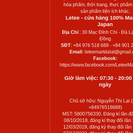
hóa phẩm, thời trang, thực phẩm
sản phẩm tiện ích khác.
Letee - cửa hàng 100% Ma
Japan
Địa Chỉ
: 30 Mạc Đĩnh Chi - Đà Lạ
Đồng
SĐT
: +84 976 518 688 - +84 901 
Email:
leteemartdalat@gmail
Facebook:
https://www.facebook.com/LeteeMa
Giờ làm việc: 07:30 - 20:0
ngày
Chủ sở hữu: Nguyễn Thị Lại (
+84976518688)
MST: 5800756330. Đăng kí lần đ
08/10/2018, đăng kí thay đổi lần
12/03/2019, đăng ký thay đổi lần