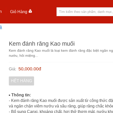
n
Giỏ Hàng
i
Kem đánh răng Kao muối
Kem đánh răng Kao muối là loại kem đánh răng đặc biệt ngăn n
nướu, hôi miệng...
50,000.00
đ
Giá
:
HẾT HÀNG
Thông tin:
- Kem đánh răng Kao muối được sản xuất từ công thức đặc
và ngăn chặn viêm nướu và sâu răng, giúp răng chắc khỏ
- Bổ sung Canxi, khoáng chất, hơi thở thơm mát, nướu kho