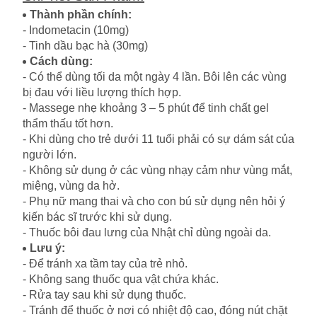
Thành phần chính:
- Indometacin (10mg)
- Tinh dầu bạc hà (30mg)
Cách dùng:
- Có thể dùng tối da một ngày 4 lần. Bôi lên các vùng
bị đau với liều lượng thích hợp.
- Massege nhẹ khoảng 3 – 5 phút để tinh chất gel
thẩm thấu tốt hơn.
- Khi dùng cho trẻ dưới 11 tuổi phải có sự dám sát của
người lớn.
- Không sử dụng ở các vùng nhạy cảm như vùng mắt,
miệng, vùng da hở.
- Phụ nữ mang thai và cho con bú sử dụng nên hỏi ý
kiến bác sĩ trước khi sử dụng.
- Thuốc bôi đau lưng của Nhật chỉ dùng ngoài da.
Lưu ý:
- Để tránh xa tầm tay của trẻ nhỏ.
- Không sang thuốc qua vật chứa khác.
- Rửa tay sau khi sử dụng thuốc.
- Tránh để thuốc ở nơi có nhiệt độ cao, đóng nút chặt