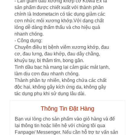
- Lăn giảm đau xương khớp cơ Kowa Ex là
sản phẩm được chiết xuất với thành phần
chính là Indometacin có tác dụng giảm các
cơn nhức mỏi xương khớp.Với dạng chất
lỏng dễ dàng thẩm thấu và cho hiệu quả
nhanh chóng.
- Công dụng:
Chuyên điều trị bệnh viêm xương khớp, đau
cơ, đau lưng, đau khớp, đau dây chằng,
khuỷu tay, bị thâm tím, bong gân.
Tinh dầu bạc hà mang lại cảm giác mát lạnh,
làm dịu cơn đau nhanh chóng.
Thành phần tự nhiên, không chứa các chất
độc hại, không gây kích ứng da, không gây
tác dụng phụ khi sử dụng lâu dài.
Thông Tin Đặt Hàng
Bạn vui lòng cho sản phẩm vào giỏ hàng và để
lại thông tin hoặc liên hệ với chúng tôi qua
Fanpage/ Messenger. Nếu cần hỗ trợ tư vấn sản