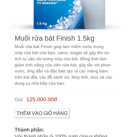
Muối rửa bát Finish 1.5kg
Muối rửa bát Finish giúp làm mềm nước trong
máy rửa bát của bạn, canxi, magie sẽ gây lên sự
tích tụ cặn vôi trong máy rửa bát, đồng thời làm
giảm tính năng của viên rửa bát, gây tắc vòi phun
nước, ống dẫn và đặc biệt tạo ra các mảng bám
trên bát đĩa, các đồ sành sứ, thủy tinh, inox và các
dụng cụ nhà bếp của bạn.
125,000.00
đ
Giá
:
THÊM VÀO GIỎ HÀNG
Thành phần:
Với thành phần là 100% natri clorua không