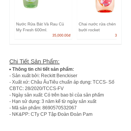
Nước Rửa Bát Và Rau Củ
Chai nước rửa chén hương
My Fresh 600ml.
bưởi rocket
35,000.00
đ
35,000.0
Chi Tiết Sản Phẩm
:
Thông tin chi tiết sản phẩm:
- Sản xuất bởi: Reckitt Benckiser
- Xuất xứ: Châu ÂuTiêu chuẩn áp dụng: TCCS- Số
CBTC: 28/2020/TCCS-FV
- Ngày sản xuất: Có trên bao bì của sản phẩm
- Hạn sử dụng: 3 năm kể từ ngày sản xuất
- Mã sản phẩm: 8690570532067
- NK&PP: CTy CP Tập Đoàn Đoàn Pam