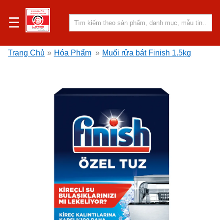
☰
Trang Chủ
»
Hóa Phẩm
»
Muối rửa bát Finish 1.5kg