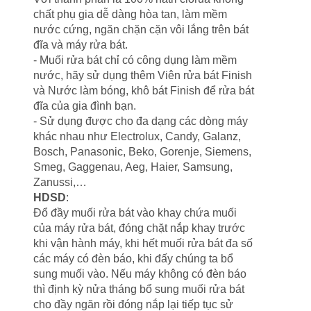
chất phụ gia dễ dàng hòa tan, làm mềm
nước cứng, ngăn chặn cặn vôi lắng trên bát
đĩa và máy rửa bát.
- Muối rửa bát chỉ có công dụng làm mềm
nước, hãy sử dụng thêm Viên rửa bát Finish
và Nước làm bóng, khô bát Finish để rửa bát
đĩa của gia đình bạn.
- Sử dụng được cho đa dạng các dòng máy
khác nhau như Electrolux, Candy, Galanz,
Bosch, Panasonic, Beko, Gorenje, Siemens,
Smeg, Gaggenau, Aeg, Haier, Samsung,
Zanussi,…
HDSD
:
Đổ đầy muối rửa bát vào khay chứa muối
của máy rửa bát, đóng chặt nắp khay trước
khi vận hành máy, khi hết muối rửa bát đa số
các máy có đèn báo, khi đấy chúng ta bổ
sung muối vào. Nếu máy không có đèn báo
thì định kỳ nửa tháng bổ sung muối rửa bát
cho đầy ngăn rồi đóng nắp lại tiếp tục sử