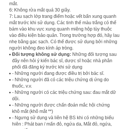
mắt.
6: Không rửa mắt quá 30 giây.
7: Lau sạch lớp trang điểm hoặc vết bẩn xung quanh
mắt trước khi sử dụng. Các tinh thể màu trắng có thể
bám vào khu vực xung quanh miệng hộp tùy thuộc
vào điều kiện bảo quản. Trong trường hợp đó, hãy lau
nhẹ bằng gạc sạch. Có thể được sử dụng bởi những
người không đeo kính áp tròng.
Đối tượng không sử dụng:
Những đối tượng sau
đây nên hỏi ý kiến ​​bác sĩ, dược sĩ hoặc nhà phân
phối đã đăng ký trước khi sử dụng
- Những người đang được điều trị bởi bác sĩ.
- Những người đã có các triệu chứng dị ứng do
thuốc, v.v.
- Những người có các triệu chứng sau: đau mắt dữ
dội.
- Những người được chẩn đoán mắc hội chứng
khô mắt (khô mắt **)
- Ngưng sử dụng và liên hệ BS khi có những biểu
hiên : Phát ban / mẩn đỏ, ngứa da, Mắt đỏ, ngứa,