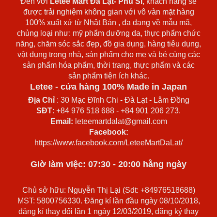
Đến với
Letee Mart Đà Lạt- Phú Sĩ
, khách hàng sẽ
được trải nghiệm không gian với vô vàn mặt hàng
100% xuất xứ từ Nhật Bản , đa dạng về mẫu mã,
chủng loại như: mỹ phẩm dưỡng da, thực phẩm chức
năng, chăm sóc sắc đẹp, đồ gia dụng, hàng tiêu dụng,
vật dụng trong nhà, sản phẩm cho mẹ và bé cùng các
sản phẩm hóa phẩm, thời trang, thực phẩm và các
sản phẩm tiện ích khác.
Letee - cửa hàng 100% Made in Japan
Địa Chỉ
: 30 Mạc Đĩnh Chi - Đà Lạt - Lâm Đồng
SĐT
: +84 976 518 688 - +84 901 206 273.
Email:
leteemartdalat@gmail.com
Facebook:
https://www.facebook.com/LeteeMartDaLat/
Giờ làm việc: 07:30 - 20:00 hằng ngày
Chủ sở hữu: Nguyễn Thị Lại (Sdt: +84976518688)
MST: 5800756330. Đăng kí lần đầu ngày 08/10/2018,
đăng kí thay đổi lần 1 ngày 12/03/2019, đăng ký thay