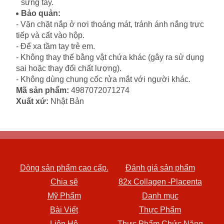
sưng tấy.
Bảo quản:
- Vặn chặt nắp ở nơi thoáng mát, tránh ánh nắng trực
tiếp và cất vào hộp.
- Để xa tầm tay trẻ em.
- Không thay thế bằng vật chứa khác (gây ra sử dụng
sai hoặc thay đổi chất lượng).
- Không dùng chung cốc rửa mắt với người khác.
Mã sản phẩm:
4987072071274
Xuất xứ:
Nhật Bản
Dòng sản phẩm cao cấp.
Đánh giá sản phẩm
Chia sẽ
82x Collagen -Placenta
Mỹ Phẩm
Danh mục
Bài Viết
Thực Phẩm
Liên Hệ
Thực Phẩm Chức Năng