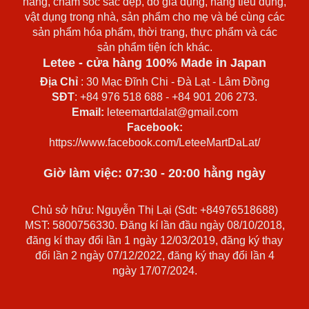
năng, chăm sóc sắc đẹp, đồ gia dụng, hàng tiêu dụng,
vật dụng trong nhà, sản phẩm cho mẹ và bé cùng các
sản phẩm hóa phẩm, thời trang, thực phẩm và các
sản phẩm tiện ích khác.
Letee - cửa hàng 100% Made in Japan
Địa Chỉ
: 30 Mạc Đĩnh Chi - Đà Lạt - Lâm Đồng
SĐT
: +84 976 518 688 - +84 901 206 273.
Email:
leteemartdalat@gmail.com
Facebook:
https://www.facebook.com/LeteeMartDaLat/
Giờ làm việc: 07:30 - 20:00 hằng ngày
Chủ sở hữu: Nguyễn Thị Lại (Sdt: +84976518688)
MST: 5800756330. Đăng kí lần đầu ngày 08/10/2018,
đăng kí thay đổi lần 1 ngày 12/03/2019, đăng ký thay
đổi lần 2 ngày 07/12/2022, đăng ký thay đổi lần 4
ngày 17/07/2024.