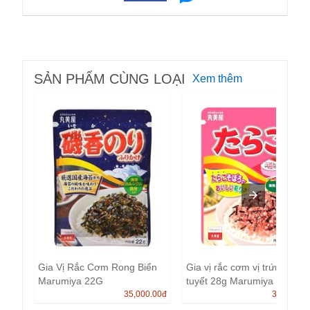
SẢN PHẨM CÙNG LOẠI
Xem thêm
Gia Vị Rắc Cơm Rong Biển
Gia vị rắc cơm vị trứng cá
Marumiya 22G
tuyết 28g Marumiya
35,000.00
đ
35,000.0