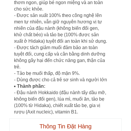
thơm ngon, giúp bé ngon miệng và an toàn
cho sức khỏe.
- Được sản xuất 100% theo công nghệ lên
men tự nhiên, vẫn giữ nguyên hương vị tự
nhiên của đậu nành (không biến đổi gen,
khử chất béo) và tảo bẹ (100% được sản
xuất ở Hidaka) tuyệt đối an toàn khi sử dụng.
- Được tách giảm muối đảm bảo an toàn
tuyệt đối, cung cấp và cân bằng dinh dưỡng
không gây hại đến chức năng gan, thận của
trẻ.
- Tảo bẹ muối thấp, độ mặn 9%.
- Dùng được cho cả trẻ sơ sinh và người lớn
Thành phần:
- Đậu nành Hokkaido (đậu nành tẩy dầu mỡ,
không biến đổi gen), lúa mì, muối ăn, tảo bẹ
(100% từ Hidaka), chiết xuất tảo bẹ, gia vị
rượu (Axit nucleic), vitamin B1.
Thông Tin Đặt Hàng