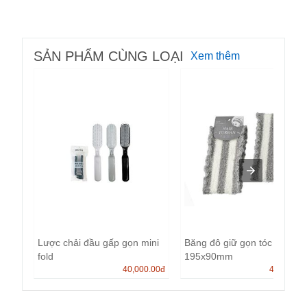
SẢN PHẨM CÙNG LOẠI
Xem thêm
Lược chải đầu gấp gọn mini
Băng đô giữ gọn tóc Echo
fold
195x90mm
40,000.00
đ
40,000.0