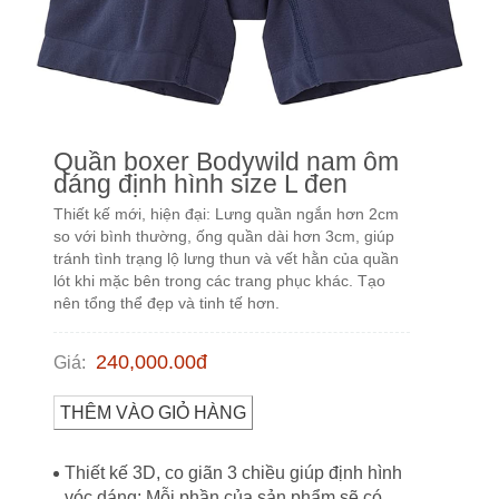
Quần boxer Bodywild nam ôm
dáng định hình size L đen
Thiết kế mới, hiện đại: Lưng quần ngắn hơn 2cm
so với bình thường, ống quần dài hơn 3cm, giúp
tránh tình trạng lộ lưng thun và vết hằn của quần
lót khi mặc bên trong các trang phục khác. Tạo
nên tổng thể đẹp và tinh tế hơn.
240,000.00
đ
Giá
:
THÊM VÀO GIỎ HÀNG
Thiết kế 3D, co giãn 3 chiều giúp định hình
vóc dáng: Mỗi phần của sản phẩm sẽ có