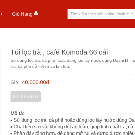
n
Giỏ Hàng
i
Túi lọc trà , café Komoda 66 cái
Sử dụng lọc trà, cà phê hoặc dùng lọc lấy nước dùng Dashi khi nấu
trà, cà phê dễ tiết ra và lan tỏa.
40,000.00
đ
Giá
:
HẾT HÀNG
Mô tả:
Sử dụng lọc trà, cà phê hoặc dùng lọc lấy nước dùng Das
Chất liệu sợi vải không dệt an toàn, giúp tinh chất trà, cà 
Phần đáy rộng hơn, dễ dàng mở túi và đựng được nhiều hơ