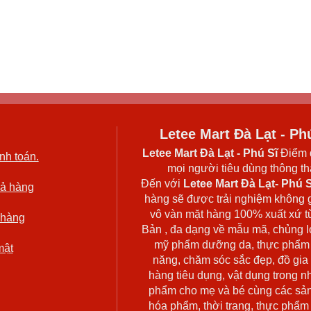
Letee Mart Đà Lạt - Ph
Letee Mart Đà Lạt
- Phú Sĩ
Điểm 
nh toán.
mọi người tiêu dùng thông thá
Đến với
Letee Mart Đà Lạt- Phú S
rả hàng
hàng sẽ được trải nghiệm không 
vô vàn mặt hàng 100% xuất xứ t
 hàng
Bản , đa dạng về mẫu mã, chủng l
mỹ phẩm dưỡng da, thực phẩm
mật
năng, chăm sóc sắc đẹp, đồ gia
hàng tiêu dụng, vật dụng trong n
phẩm cho mẹ và bé cùng các sả
hóa phẩm, thời trang, thực phẩm