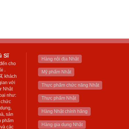
ú Sĩ
Hàng nội địa Nhật
đến cho
i .
Mỹ phẩm Nhật
ĩ
, khách
gian với
Thực phẩm chức năng Nhật
ừ Nhật
oại như:
Thực phẩm Nhật
 chức
 dụng,
Hàng Nhật chính hãng
hà, sản
n phẩm
Hàng gia dụng Nhật
 và các