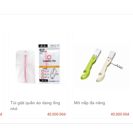
Túi giặt quần áo dạng ống
Mở nắp đa năng
nhỏ
0
đ
40,000.00
đ
40,000.00
đ