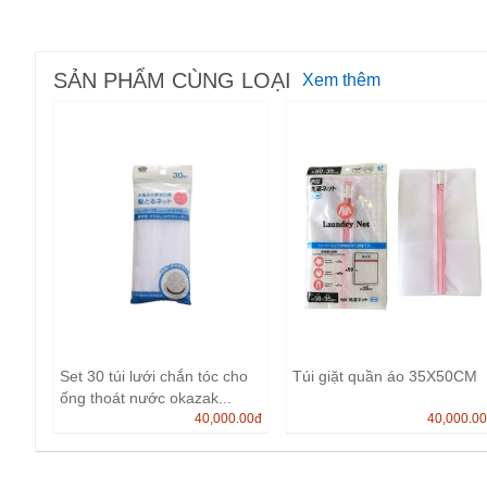
SẢN PHẨM CÙNG LOẠI
Xem thêm
Set 30 túi lưới chắn tóc cho
Túi giặt quần áo 35X50CM
ống thoát nước okazak...
40,000.00
đ
40,000.0