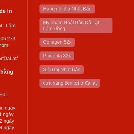
Hàng nội địa Nhật Bản
de in
Mỹ phẩm Nhật Bản Đà Lạt -
t - Lâm
Lâm Đồng
206 273.
Collagen 82x
.com
Placenta 82x
rtDaLat/
Siêu thị Nhật Bản
0 hằng
cửa hàng tiện lợi ở đà lạt
Sdt:
ầu ngày
 1 ngày
 2 ngày
 4 ngày