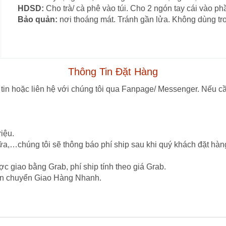
HDSD:
Cho trà/ cà phê vào túi. Cho 2 ngón tay cái vào phầ
Bảo quản:
nơi thoáng mát. Tránh gần lửa. Không dùng tro
Thông Tin Đặt Hàng
tin hoặc liên hệ với chúng tôi qua Fanpage/ Messenger. Nếu cầ
iệu.
ữa,…chúng tôi sẽ thông báo phí ship sau khi quý khách đặt hàn
c giao bằng Grab, phí ship tính theo giá Grab.
vận chuyển Giao Hàng Nhanh.