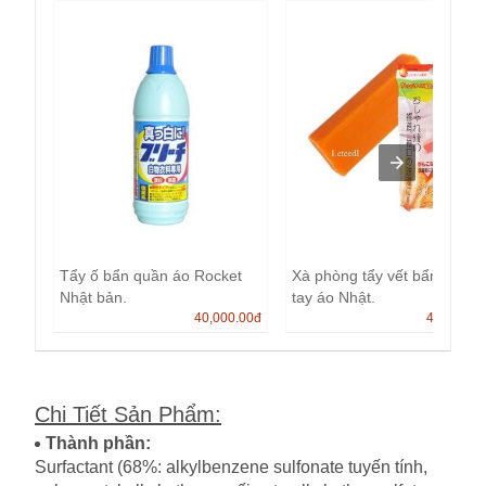
Tẩy ố bẩn quần áo Rocket
Xà phòng tẩy vết bẩn cổ áo,
Nhật bản.
tay áo Nhật.
40,000.00
đ
45,000.0
Chi Tiết Sản Phẩm
:
Thành phần:
Surfactant (68%: alkylbenzene sulfonate tuyến tính,