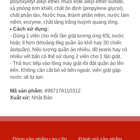
polyoxyetyl ​​alkyl ether, muối este alkyl ether sulfate,
xà phòng tinh khiết, chất ổn định (propylene glycol),
chất phân tán, Nước hoa, thành phần mềm, nước làm
mềm, enzyme, chất tăng trắng huỳnh quang lỏng.
Cách sử dụng:
- Dùng 1 viên cho mỗi lần giặt tương ứng 65L nước
hoặc ít hơn (khoảng 6kg quần áo khô hay 30 chiếc
áo/quần). Nếu lượng quần áo nhiều, đồ jeans hay có
nhiều vết bẩn có thể sử dụng 2 viên cho 1 lần giặt.
- Thả trực tiếp vào lồng máy giặt rồi đặt quần áo lên
trên. Không cần cắt bỏ vỏ bên ngoài, viên giặt gặp
nước sẽ tự tan.
Mã sản phẩm:
4987176110312
Xuất xứ:
Nhật Bản
Dòng sản phẩm cao cấp.
Đánh giá sản phẩm