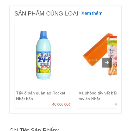
SẢN PHẨM CÙNG LOẠI
Xem thêm
Tẩy ố bẩn quần áo Rocket
Xà phòng tẩy vết bẩn cổ áo,
Nhật bản.
tay áo Nhật.
40,000.00
đ
45,000.0
Chi Tiết Sản Phẩm
: