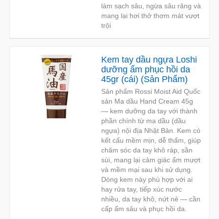
làm sạch sâu, ngừa sâu răng và
mang lại hơi thở thơm mát vượt
trội
Kem tay dầu ngựa Loshi
dưỡng ẩm phục hồi da
45gr (cái)
(
Sản Phẩm
)
Sản phẩm Rossi Moist Aid Quốc
sản Ma dầu Hand Cream 45g
— kem dưỡng da tay với thành
phần chính từ ma dầu (dầu
ngựa) nội địa Nhật Bản. Kem có
kết cấu mềm mịn, dễ thấm, giúp
chăm sóc da tay khô ráp, sần
sùi, mang lại cảm giác ẩm mượt
và mềm mại sau khi sử dụng.
Dòng kem này phù hợp với ai
hay rửa tay, tiếp xúc nước
nhiều, da tay khô, nứt nẻ — cần
cấp ẩm sâu và phục hồi da.