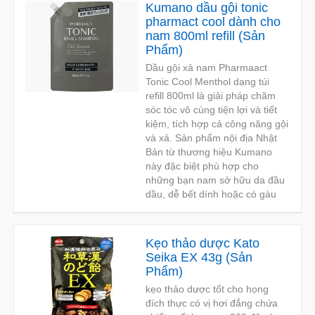
Kumano dầu gội tonic
pharmact cool dành cho
nam 800ml refill
(
Sản
Phẩm
)
Dầu gội xả nam Pharmaact
Tonic Cool Menthol dạng túi
refill 800ml là giải pháp chăm
sóc tóc vô cùng tiện lợi và tiết
kiệm, tích hợp cả công năng gội
và xả. Sản phẩm nội địa Nhật
Bản từ thương hiệu Kumano
này đặc biệt phù hợp cho
những bạn nam sở hữu da đầu
dầu, dễ bết dính hoặc có gàu
Kẹo thảo dược Kato
Seika EX 43g
(
Sản
Phẩm
)
kẹo thảo dược tốt cho họng
đích thực có vị hơi đắng chứa