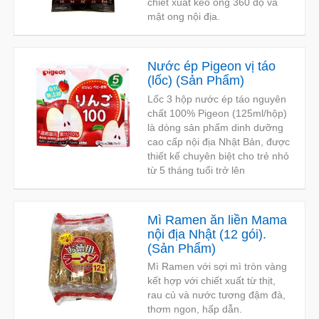
chiết xuất keo ong 360 độ và
mật ong nội địa.
Nước ép Pigeon vị táo
(lốc)
(
Sản Phẩm
)
Lốc 3 hộp nước ép táo nguyên
chất 100% Pigeon (125ml/hộp)
là dòng sản phẩm dinh dưỡng
cao cấp nội địa Nhật Bản, được
thiết kế chuyên biệt cho trẻ nhỏ
từ 5 tháng tuổi trở lên
Mì Ramen ăn liền Mama
nội địa Nhật (12 gói).
(
Sản Phẩm
)
Mì Ramen với sợi mì tròn vàng
kết hợp với chiết xuất từ thịt,
rau củ và nước tương đậm đà,
thơm ngon, hấp dẫn.