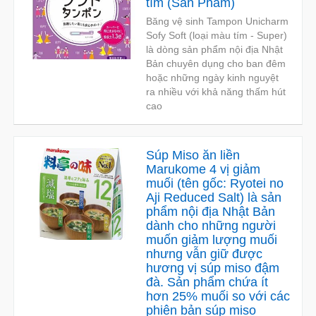
tím
(
Sản Phẩm
)
Băng vệ sinh Tampon Unicharm
Sofy Soft (loại màu tím - Super)
là dòng sản phẩm nội địa Nhật
Bản chuyên dụng cho ban đêm
hoặc những ngày kinh nguyệt
ra nhiều với khả năng thấm hút
cao
Súp Miso ăn liền
Marukome 4 vị giảm
muối (tên gốc: Ryotei no
Aji Reduced Salt) là sản
phẩm nội địa Nhật Bản
dành cho những người
muốn giảm lượng muối
nhưng vẫn giữ được
hương vị súp miso đậm
đà. Sản phẩm chứa ít
hơn 25% muối so với các
phiên bản súp miso