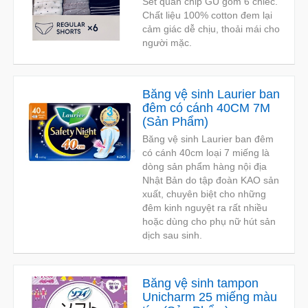
Set quần chip GU gồm 6 chiếc.
Chất liệu 100% cotton đem lại
cảm giác dễ chịu, thoải mái cho
người mặc.
Băng vệ sinh Laurier ban
đêm có cánh 40CM 7M
(
Sản Phẩm
)
Băng vệ sinh Laurier ban đêm
có cánh 40cm loại 7 miếng là
dòng sản phẩm hàng nội địa
Nhật Bản do tập đoàn KAO sản
xuất, chuyên biệt cho những
đêm kinh nguyệt ra rất nhiều
hoặc dùng cho phụ nữ hút sản
dịch sau sinh.
Băng vệ sinh tampon
Unicharm 25 miếng màu