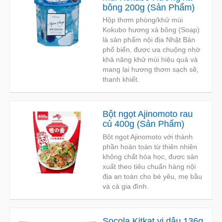
bông 200g
(
Sản Phẩm
)
Hộp thơm phòng/khử mùi
Kokubo hương xà bông (Soap)
là sản phẩm nội địa Nhật Bản
phổ biến, được ưa chuộng nhờ
khả năng khử mùi hiệu quả và
mang lại hương thơm sạch sẽ,
thanh khiết.
Bột ngọt Ajinomoto rau
củ 400g
(
Sản Phẩm
)
Bột ngọt Ajinomoto với thành
phần hoàn toàn từ thiên nhiên
không chất hóa học, được sản
xuất theo tiêu chuẩn hàng nội
địa an toàn cho bé yêu, mẹ bầu
và cả gia đình.
Socola Kitkat vị dâu 136g