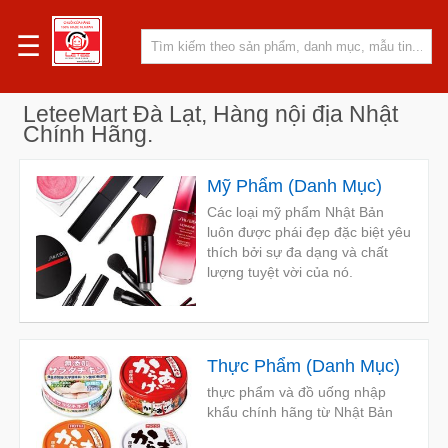
☰
LeteeMart Đà Lạt, Hàng nội địa Nhật
Chính Hãng.
Mỹ Phẩm
(
Danh Mục
)
Các loại mỹ phẩm Nhật Bản
luôn được phái đẹp đặc biệt yêu
thích bởi sự đa dạng và chất
lượng tuyệt vời của nó.
Thực Phẩm
(
Danh Mục
)
thực phẩm và đồ uống nhập
khẩu chính hãng từ Nhật Bản