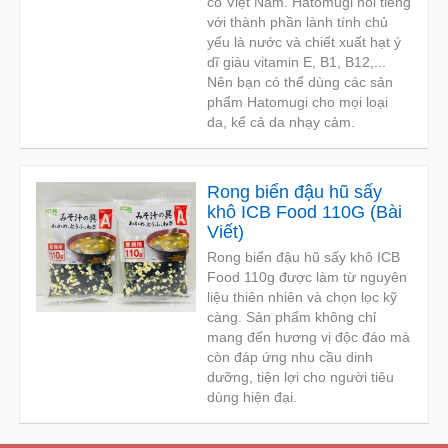
có Việt Nam. Hatomugi nổi tiếng
với thành phần lành tính chủ
yếu là nước và chiết xuất hạt ý
dĩ giàu vitamin E, B1, B12,...
Nên bạn có thể dùng các sản
phẩm Hatomugi cho mọi loại
da, kể cả da nhạy cảm.
Rong biển đậu hũ sấy
khô ICB Food 110G
(
Bài
Viết
)
Rong biển đậu hũ sấy khô ICB
Food 110g được làm từ nguyên
liệu thiên nhiên và chọn lọc kỹ
càng. Sản phẩm không chỉ
mang đến hương vị độc đáo mà
còn đáp ứng nhu cầu dinh
dưỡng, tiện lợi cho người tiêu
dùng hiện đại.