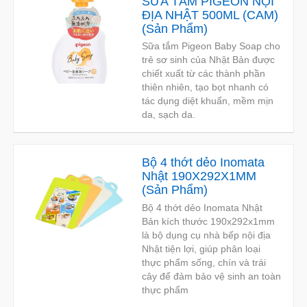
SỮA TẮM PIGEON NỘI
ĐỊA NHẬT 500ML (CAM)
(
Sản Phẩm
)
Sữa tắm Pigeon Baby Soap cho
trẻ sơ sinh của Nhật Bản được
chiết xuất từ các thành phần
thiên nhiên, tạo bọt nhanh có
tác dụng diệt khuẩn, mềm mịn
da, sạch da.
Bộ 4 thớt dẻo Inomata
Nhật 190X292X1MM
(
Sản Phẩm
)
Bộ 4 thớt dẻo Inomata Nhật
Bản kích thước 190x292x1mm
là bộ dụng cụ nhà bếp nội địa
Nhật tiện lợi, giúp phân loại
thực phẩm sống, chín và trái
cây để đảm bảo vệ sinh an toàn
thực phẩm