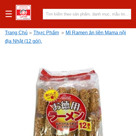
☰
Trang Chủ
»
Thực Phẩm
»
Mì Ramen ăn liền Mama nội
địa Nhật (12 gói).