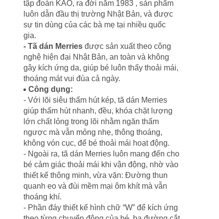
tập đoàn KAO, ra đời năm 1983 , sản phẩm
luôn dẫn đầu thị trường Nhật Bản, và được
sự tin dùng của các bà mẹ tại nhiều quốc
gia.
- Tã dán Merries
được sản xuất theo công
nghệ hiện đại Nhật Bản, an toàn và không
gây kích ứng da, giúp bé luôn thấy thoải mái,
thoáng mát vui đùa cả ngày.
Công dụng:
- Với lõi siêu thấm hút kép, tã dán Merries
giúp thấm hút nhanh, đều, khóa chặt lượng
lớn chất lỏng trong lõi nhằm ngăn thấm
ngược mà vẫn mỏng nhẹ, thông thoáng,
không vón cục, để bé thoải mái hoạt động.
- Ngoài ra, tã dán Merries
luôn mang đến cho
bé cảm giác thoải mái khi vận động, nhờ vào
thiết kế thông minh, vừa vặn: Đường thun
quanh eo và đùi mềm mại ôm khít mà vẫn
thoáng khí.
- Phần đáy thiết kế hình chữ “W” để kích ứng
theo từng chuyển động của bé, ba đường cắt