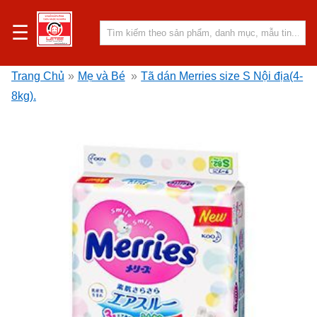
☰
Trang Chủ
»
Mẹ và Bé
»
Tã dán Merries size S Nội địa(4-
8kg).