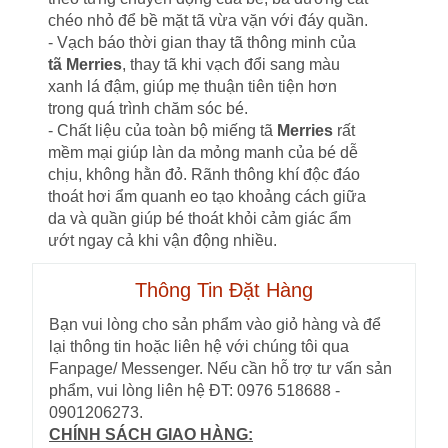
chéo nhỏ để bề mặt tã vừa vặn với đáy quần.
- Vạch báo thời gian thay tã thông minh của
tã Merries
, thay tã khi vạch đổi sang màu
xanh lá đậm, giúp mẹ thuận tiên tiện hơn
trong quá trình chăm sóc bé.
- Chất liệu của toàn bộ miếng tã
Merries
rất
mềm mại giúp làn da mỏng manh của bé dễ
chịu, không hằn đỏ. Rãnh thông khí độc đáo
thoát hơi ẩm quanh eo tạo khoảng cách giữa
da và quần giúp bé thoát khỏi cảm giác ẩm
ướt ngay cả khi vận động nhiều.
Thông Tin Đặt Hàng
Bạn vui lòng cho sản phẩm vào giỏ hàng và để
lại thông tin hoặc liên hệ với chúng tôi qua
Fanpage/ Messenger. Nếu cần hỗ trợ tư vấn sản
phẩm, vui lòng liên hệ ĐT: 0976 518688 -
0901206273.
CHÍNH SÁCH GIAO HÀNG: