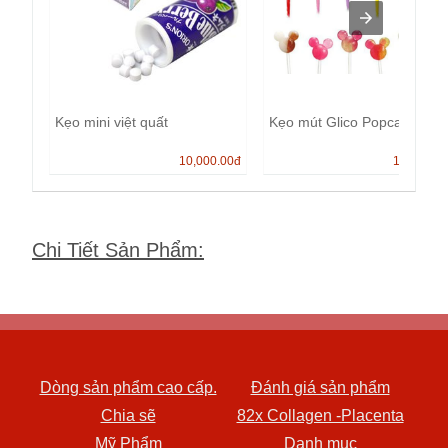
Kẹo mini việt quất
Kẹo mút Glico Popcan
10,000.00
đ
13,000.0
Chi Tiết Sản Phẩm
:
Dòng sản phẩm cao cấp.
Đánh giá sản phẩm
Chia sẽ
82x Collagen -Placenta
Mỹ Phẩm
Danh mục