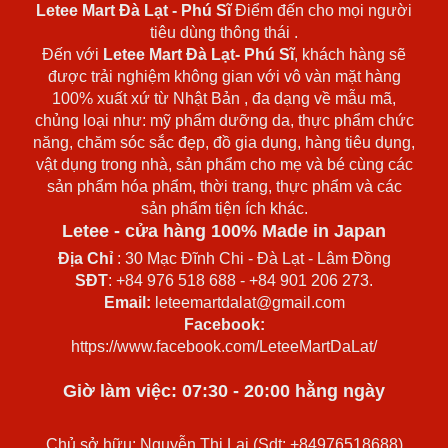
Letee Mart Đà Lạt
- Phú Sĩ
Điểm đến cho mọi người
tiêu dùng thông thái .
Đến với
Letee Mart Đà Lạt- Phú Sĩ
, khách hàng sẽ
được trải nghiệm không gian với vô vàn mặt hàng
100% xuất xứ từ Nhật Bản , đa dạng về mẫu mã,
chủng loại như: mỹ phẩm dưỡng da, thực phẩm chức
năng, chăm sóc sắc đẹp, đồ gia dụng, hàng tiêu dụng,
vật dụng trong nhà, sản phẩm cho mẹ và bé cùng các
sản phẩm hóa phẩm, thời trang, thực phẩm và các
sản phẩm tiện ích khác.
Letee - cửa hàng 100% Made in Japan
Địa Chỉ
: 30 Mạc Đĩnh Chi - Đà Lạt - Lâm Đồng
SĐT
: +84 976 518 688 - +84 901 206 273.
Email:
leteemartdalat@gmail.com
Facebook:
https://www.facebook.com/LeteeMartDaLat/
Giờ làm việc: 07:30 - 20:00 hằng ngày
Chủ sở hữu: Nguyễn Thị Lại (Sdt: +84976518688)