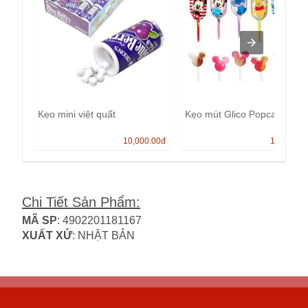
Kẹo mini việt quất
Kẹo mút Glico Popcan
10,000.00
đ
13,000.0
Chi Tiết Sản Phẩm
:
MÃ SP
: 4902201181167
XUẤT XỨ
: NHẬT BẢN