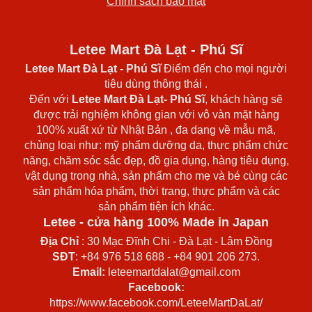
Chính sách bảo mật
Letee Mart Đà Lạt - Phú Sĩ
Letee Mart Đà Lạt
- Phú Sĩ
Điểm đến cho mọi người
tiêu dùng thông thái .
Đến với
Letee Mart Đà Lạt- Phú Sĩ
, khách hàng sẽ
được trải nghiệm không gian với vô vàn mặt hàng
100% xuất xứ từ Nhật Bản , đa dạng về mẫu mã,
chủng loại như: mỹ phẩm dưỡng da, thực phẩm chức
năng, chăm sóc sắc đẹp, đồ gia dụng, hàng tiêu dụng,
vật dụng trong nhà, sản phẩm cho mẹ và bé cùng các
sản phẩm hóa phẩm, thời trang, thực phẩm và các
sản phẩm tiện ích khác.
Letee - cửa hàng 100% Made in Japan
Địa Chỉ
: 30 Mạc Đĩnh Chi - Đà Lạt - Lâm Đồng
SĐT
: +84 976 518 688 - +84 901 206 273.
Email:
leteemartdalat@gmail.com
Facebook:
https://www.facebook.com/LeteeMartDaLat/