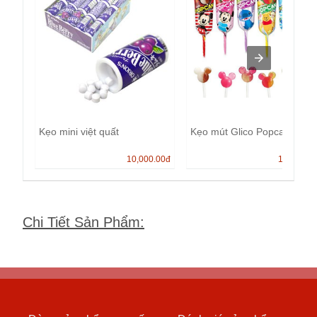
Kẹo mini việt quất
Kẹo mút Glico Popcan
10,000.00
đ
13,000.0
Chi Tiết Sản Phẩm
: